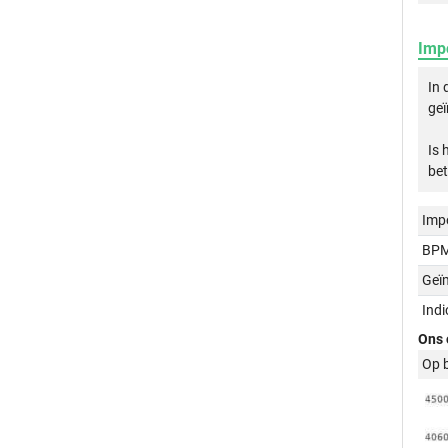
Imp
In 
geï
Is 
bet
Imp
BPM
Geï
Ind
Ons 
Op 