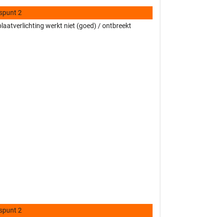
spunt 2
aatverlichting werkt niet (goed) / ontbreekt
spunt 2