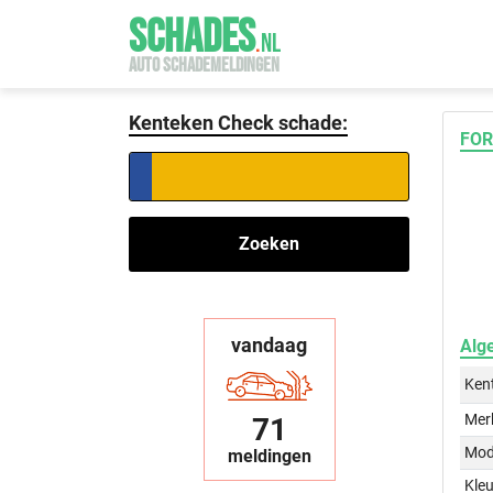
SCHADES
.
NL
AUTO SCHADEMELDINGEN
Kenteken Check schade:
FOR
Zoeken
vandaag
Alg
Ken
Mer
71
Mod
meldingen
Kleu