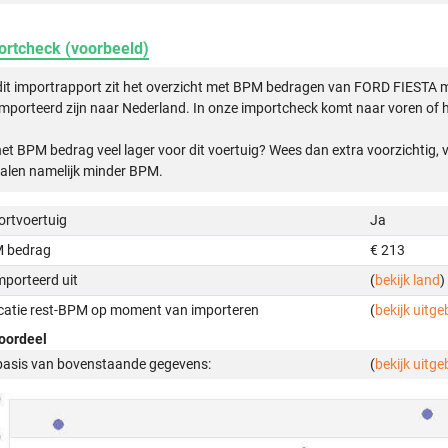
ortcheck (voorbeeld)
dit importrapport zit het overzicht met BPM bedragen van FORD FIESTA 
mporteerd zijn naar Nederland. In onze importcheck komt naar voren of h
het BPM bedrag veel lager voor dit voertuig? Wees dan extra voorzichtig,
alen namelijk minder BPM.
ortvoertuig
Ja
 bedrag
€ 213
mporteerd uit
(
bekijk land
)
icatie rest-BPM op moment van importeren
(
bekijk uitge
oordeel
basis van bovenstaande gegevens:
(
bekijk uitge