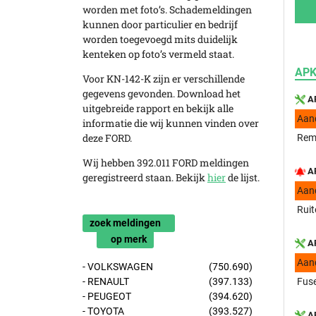
worden met foto’s. Schademeldingen
kunnen door particulier en bedrijf
worden toegevoegd mits duidelijk
kenteken op foto’s vermeld staat.
APK
Voor KN-142-K zijn er verschillende
gegevens gevonden. Download het
AP
uitgebreide rapport en bekijk alle
Aan
informatie die wij kunnen vinden over
deze FORD.
Rem
Wij hebben 392.011 FORD meldingen
AP
geregistreerd staan. Bekijk
hier
de lijst.
Aan
Ruit
zoek meldingen
op merk
AP
Aan
- VOLKSWAGEN
(750.690)
- RENAULT
(397.133)
Fuse
- PEUGEOT
(394.620)
- TOYOTA
(393.527)
AP