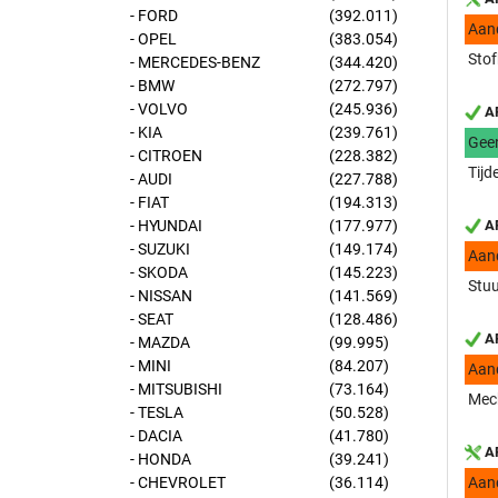
- FORD
(392.011)
Aan
- OPEL
(383.054)
Stof
- MERCEDES-BENZ
(344.420)
- BMW
(272.797)
- VOLVO
(245.936)
AP
- KIA
(239.761)
Gee
- CITROEN
(228.382)
Tijd
- AUDI
(227.788)
- FIAT
(194.313)
- HYUNDAI
(177.977)
AP
- SUZUKI
(149.174)
Aan
- SKODA
(145.223)
Stuu
- NISSAN
(141.569)
- SEAT
(128.486)
AP
- MAZDA
(99.995)
- MINI
(84.207)
Aan
- MITSUBISHI
(73.164)
Mech
- TESLA
(50.528)
- DACIA
(41.780)
AP
- HONDA
(39.241)
- CHEVROLET
(36.114)
Aan