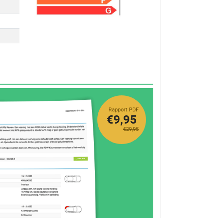
Rapport PDF
€9,95
€29,95