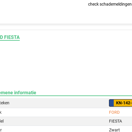
check schademeldingen
D FIESTA
emene informatie
teken
KN-142
k
FORD
el
FIESTA
r
Zwart