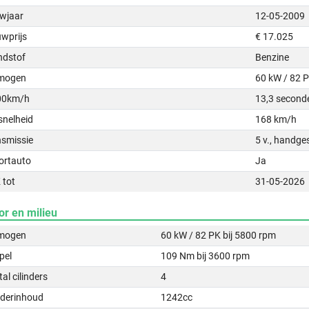
wjaar
12-05-2009
uwprijs
€ 17.025
ndstof
Benzine
mogen
60 kW / 82 
00km/h
13,3 second
snelheid
168 km/h
nsmissie
5 v., handge
ortauto
Ja
 tot
31-05-2026
or en milieu
mogen
60 kW / 82 PK bij 5800 rpm
pel
109 Nm bij 3600 rpm
al cilinders
4
nderinhoud
1242cc