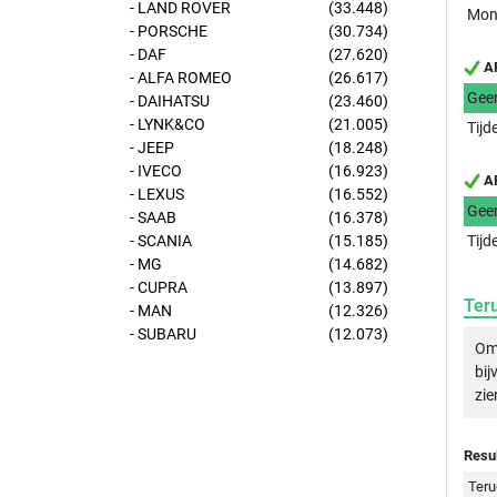
- LAND ROVER
(33.448)
Mont
- PORSCHE
(30.734)
- DAF
(27.620)
AP
- ALFA ROMEO
(26.617)
Gee
- DAIHATSU
(23.460)
- LYNK&CO
(21.005)
Tijd
- JEEP
(18.248)
- IVECO
(16.923)
AP
- LEXUS
(16.552)
Gee
- SAAB
(16.378)
- SCANIA
(15.185)
Tijd
- MG
(14.682)
- CUPRA
(13.897)
Ter
- MAN
(12.326)
- SUBARU
(12.073)
Om 
bij
zie
Resul
Teru