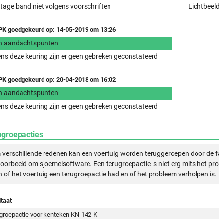
age band niet volgens voorschriften
Lichtbeeld
K goedgekeurd op: 14-05-2019 om 13:26
n aandachtspunten
ens deze keuring zijn er geen gebreken geconstateerd
K goedgekeurd op: 20-04-2018 om 16:02
n aandachtspunten
ens deze keuring zijn er geen gebreken geconstateerd
ugroepacties
verschillende redenen kan een voertuig worden teruggeroepen door de f
voorbeeld om sjoemelsoftware. Een terugroepactie is niet erg mits het pr
n of het voertuig een terugroepactie had en of het probleem verholpen is.
taat
groepactie voor kenteken KN-142-K