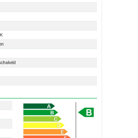
PK
en
schakeld