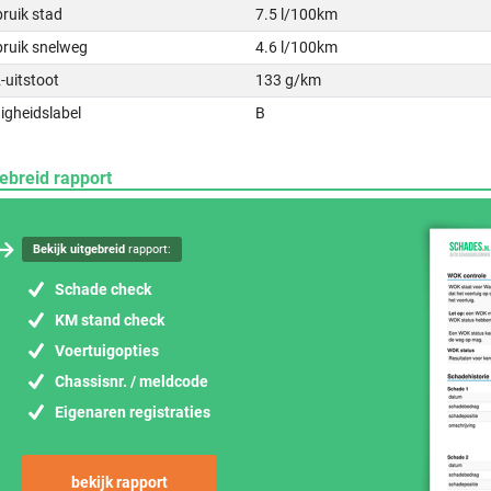
ruik stad
7.5 l/100km
bruik snelweg
4.6 l/100km
-uitstoot
133 g/km
igheidslabel
B
ebreid rapport
Bekijk uitgebreid
rapport:
Schade check
KM stand check
Voertuigopties
Chassisnr. / meldcode
Eigenaren registraties
bekijk rapport