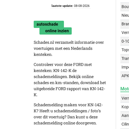
laatste update:
08-08-2026
Bou
Nie
Bra
autoschade
online inzien
Ver
0-1
Schades.nl verzamelt informatie over
voertuigen met een Nederlands
Top
kenteken.
Tra
Controleer voor deze FORD met
Imp
kenteken: KN-142-K de
APK
schademeldingen. Bekijk online
schades en km-standen, download het
uitgebreide FORD rapport van KN-142-
Mot
K.
Ver
Schademelding maken voor KN-142-
Kop
K? Heeft u schademeldingen / foto’s
Aant
over dit voertuig? Dan kunt u deze
schademelding online doorgeven.
Cili