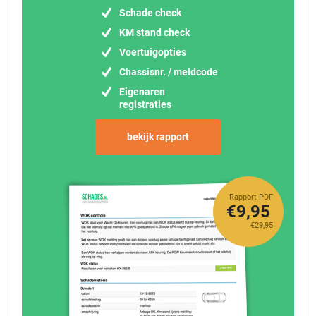
Schade check
KM stand check
Voertuigopties
Chassisnr. / meldcode
Eigenaren
registraties
bekijk rapport
Rapport PDF
€9,95
€29,95