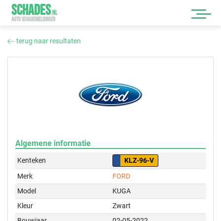
SCHADES
.
NL
AUTO SCHADEMELDINGEN
terug naar resultaten
Algemene informatie
Kenteken
KLZ-96-V
Merk
FORD
Model
KUGA
Kleur
Zwart
Bouwjaar
02-05-2022