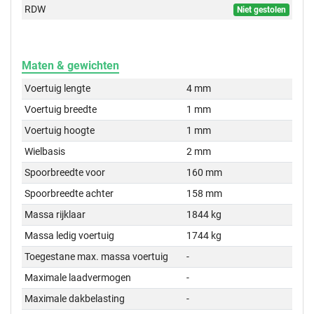
RDW
Niet gestolen
Maten & gewichten
Voertuig lengte
4 mm
Voertuig breedte
1 mm
Voertuig hoogte
1 mm
Wielbasis
2 mm
Spoorbreedte voor
160 mm
Spoorbreedte achter
158 mm
Massa rijklaar
1844 kg
Massa ledig voertuig
1744 kg
Toegestane max. massa voertuig
-
Maximale laadvermogen
-
Maximale dakbelasting
-