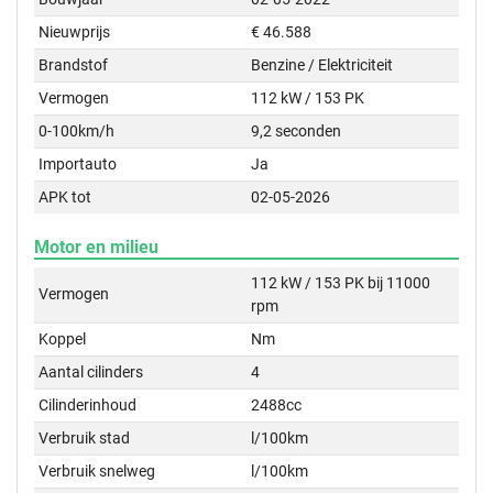
Nieuwprijs
€ 46.588
Brandstof
Benzine / Elektriciteit
Vermogen
112 kW / 153 PK
0-100km/h
9,2 seconden
Importauto
Ja
APK tot
02-05-2026
Motor en milieu
112 kW / 153 PK bij 11000
Vermogen
rpm
Koppel
Nm
Aantal cilinders
4
Cilinderinhoud
2488cc
Verbruik stad
l/100km
Verbruik snelweg
l/100km