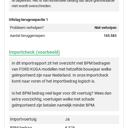
te beperken. Het is van essentieel belang dat deze grenswaarde
niet wordt overschreden.
Uitslag terugroepactie 1
Probleem verholpen?
Niet verholpen
Aantal teruggeroepen:
165.583
Importcheck (voorbeeld)
In dit importrapport zit het overzicht met BPM bedragen
van FORD KUGA modellen met hetzelfde bouwjaar welke
geïmporteerd zijn naar Nederland. In onze importcheck
komt naar voren of het importbedrag logisch is.
Is het BPM bedrag veel lager voor dit voertuig? Wees dan
extra voorzichtig, voertuigen welke met schade
geïmporteerd zijn betalen namelijk minder BPM.
Importvoertuig
Ja
BPM bedrag
€ 576