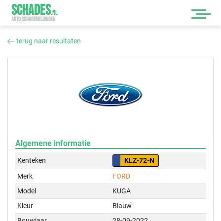
SCHADES
.
NL
AUTO SCHADEMELDINGEN
terug naar resultaten
Algemene informatie
Kenteken
KLZ-72-N
Merk
FORD
Model
KUGA
Kleur
Blauw
Bouwjaar
28-09-2022