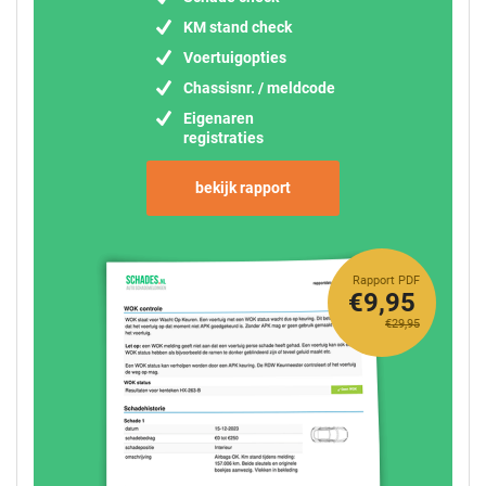
KM stand check
Voertuigopties
Chassisnr. / meldcode
Eigenaren
registraties
bekijk rapport
Rapport PDF
€9,95
€29,95