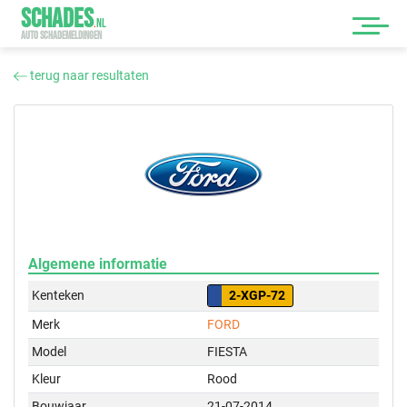
SCHADES
.
NL
AUTO SCHADEMELDINGEN
terug naar resultaten
Algemene informatie
Kenteken
2-XGP-72
Merk
FORD
Model
FIESTA
Kleur
Rood
Bouwjaar
21-07-2014