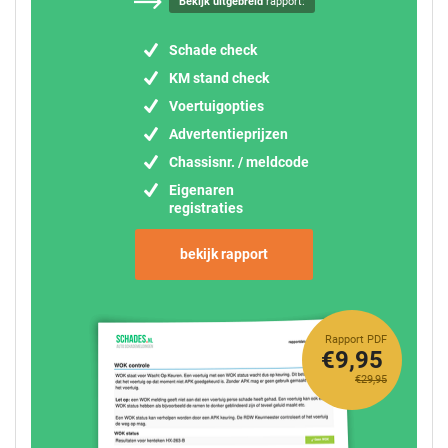
Bekijk uitgebreid
rapport:
Schade check
KM stand check
Voertuigopties
Advertentieprijzen
Chassisnr. / meldcode
Eigenaren
registraties
bekijk rapport
Rapport PDF
€9,95
€29,95