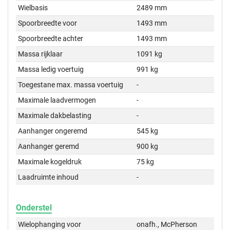
Wielbasis
2489 mm
Spoorbreedte voor
1493 mm
Spoorbreedte achter
1493 mm
Massa rijklaar
1091 kg
Massa ledig voertuig
991 kg
Toegestane max. massa voertuig
-
Maximale laadvermogen
-
Maximale dakbelasting
-
Aanhanger ongeremd
545 kg
Aanhanger geremd
900 kg
Maximale kogeldruk
75 kg
Laadruimte inhoud
-
Onderstel
Wielophanging voor
onafh., McPherson