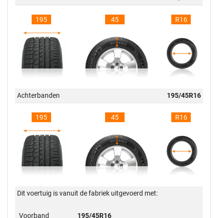
195
45
R16
Achterbanden
195/45R16
195
45
R16
Dit voertuig is vanuit de fabriek uitgevoerd met:
Voorband
195/45R16