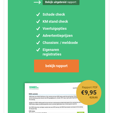
Bekijk uitgebreid
rapport:
Schade check
KM stand check
Voertuigopties
Advertentieprijzen
Chassisnr. / meldcode
Eigenaren
registraties
bekijk rapport
Rapport PDF
€9,95
€29,95