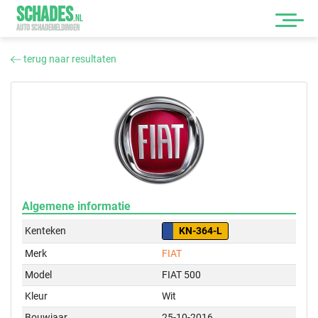
SCHADES
.
NL
AUTO SCHADEMELDINGEN
terug naar resultaten
Algemene informatie
Kenteken
KN-364-L
Merk
FIAT
Model
FIAT 500
Kleur
Wit
Bouwjaar
25-10-2016