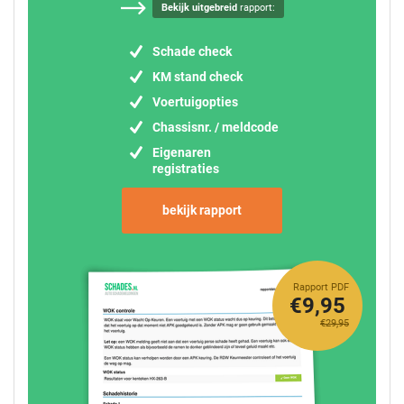
Bekijk uitgebreid
rapport:
Schade check
KM stand check
Voertuigopties
Chassisnr. / meldcode
Eigenaren
registraties
bekijk rapport
Rapport PDF
€9,95
€29,95