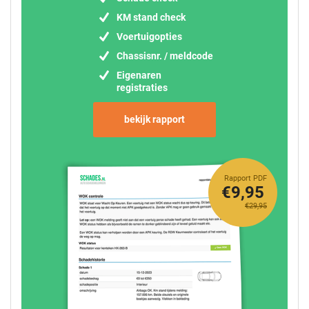
KM stand check
Voertuigopties
Chassisnr. / meldcode
Eigenaren
registraties
bekijk rapport
Rapport PDF
€9,95
€29,95