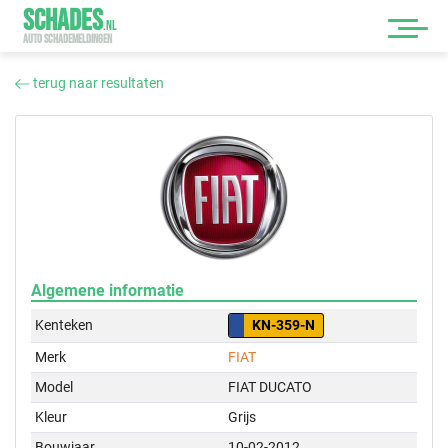
SCHADES
.
NL
AUTO SCHADEMELDINGEN
terug naar resultaten
Algemene informatie
Kenteken
KN-359-N
Merk
FIAT
Model
FIAT DUCATO
Kleur
Grijs
Bouwjaar
10-02-2012