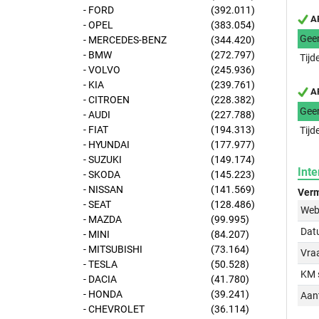
- FORD
(392.011)
AP
- OPEL
(383.054)
Gee
- MERCEDES-BENZ
(344.420)
- BMW
(272.797)
Tijd
- VOLVO
(245.936)
- KIA
(239.761)
AP
- CITROEN
(228.382)
Gee
- AUDI
(227.788)
- FIAT
(194.313)
Tijd
- HYUNDAI
(177.977)
- SUZUKI
(149.174)
Inte
- SKODA
(145.223)
- NISSAN
(141.569)
Verm
- SEAT
(128.486)
Web
- MAZDA
(99.995)
Dat
- MINI
(84.207)
- MITSUBISHI
(73.164)
Vraa
- TESLA
(50.528)
KM 
- DACIA
(41.780)
- HONDA
(39.241)
Aant
- CHEVROLET
(36.114)