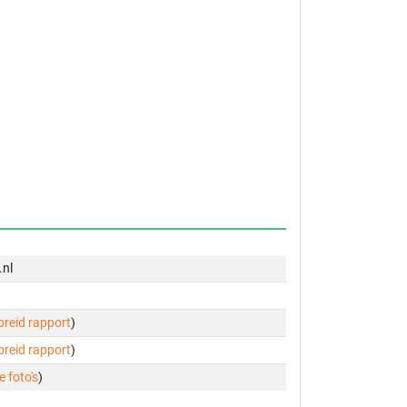
.nl
ebreid rapport
)
ebreid rapport
)
e foto's
)