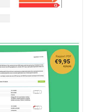
Rapport PDF
€9,95
€29,95