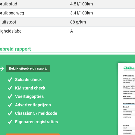
ruik stad
4.5 l/100km
bruik snelweg
3.4 l/100km
-uitstoot
88 g/km
igheidslabel
A
ebreid rapport
Bekijk uitgebreid
rapport:
Schade check
KM stand check
Voertuigopties
Advertentieprijzen
Chassisnr. / meldcode
Eigenaren registraties