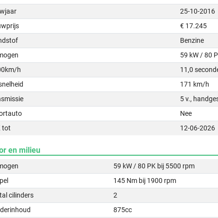
wjaar
25-10-2016
uwprijs
€ 17.245
ndstof
Benzine
mogen
59 kW / 80 
00km/h
11,0 second
snelheid
171 km/h
nsmissie
5 v., handge
ortauto
Nee
 tot
12-06-2026
or en milieu
mogen
59 kW / 80 PK bij 5500 rpm
pel
145 Nm bij 1900 rpm
al cilinders
2
nderinhoud
875cc