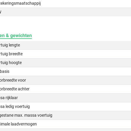
zekeringsmaatschappij
W
en & gewichten
tuig lengte
tuig breedte
rtuig hoogte
basis
orbreedte voor
orbreedte achter
a rijklaar
a ledig voertuig
gestane max. massa voertuig
imale laadvermogen