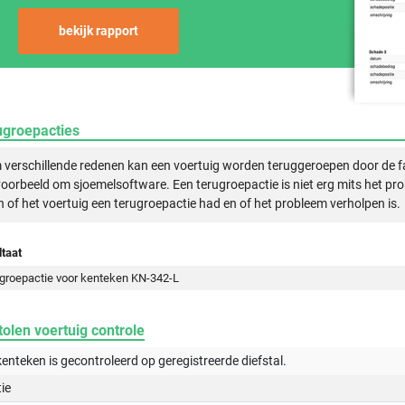
bekijk rapport
ugroepacties
verschillende redenen kan een voertuig worden teruggeroepen door de f
voorbeeld om sjoemelsoftware. Een terugroepactie is niet erg mits het pr
n of het voertuig een terugroepactie had en of het probleem verholpen is.
taat
groepactie voor kenteken KN-342-L
olen voertuig controle
kenteken is gecontroleerd op
geregistreerde
diefstal.
tie