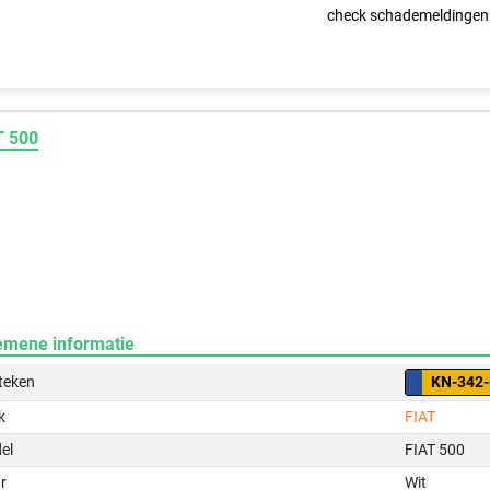
check schademeldingen
T 500
emene informatie
teken
KN-342-
k
FIAT
el
FIAT 500
r
Wit