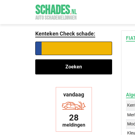
SCHADES
.
NL
AUTO SCHADEMELDINGEN
Kenteken Check schade:
FIA
Zoeken
vandaag
Alg
Ken
Mer
28
Mod
meldingen
Kleu