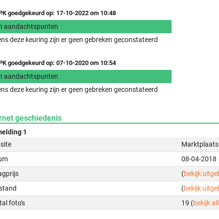
K goedgekeurd op: 17-10-2022 om 10:48
n aandachtspunten
ens deze keuring zijn er geen gebreken geconstateerd
K goedgekeurd op: 07-10-2020 om 10:54
n aandachtspunten
ens deze keuring zijn er geen gebreken geconstateerd
rnet geschiedenis
elding 1
site
Marktplaats
um
08-04-2018
gprijs
(
bekijk uitg
stand
(
bekijk uitg
al foto's
19 (
bekijk all