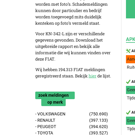
worden met foto’s. Schademeldingen
kunnen door particulier en bedrijf
worden toegevoegd mits duidelijk
kenteken op foto’s vermeld staat.
Voor KN-342-L zijn er verschillende
APK
gegevens gevonden. Download het
uitgebreide rapport en bekijk alle
AP
informatie die wij kunnen vinden over
deze FIAT.
Aan
Ruit
Wij hebben 194.313 FIAT meldingen
geregistreerd staan. Bekijk
hier
de lijst.
AP
Gee
zoek meldingen
Tijd
op merk
AP
- VOLKSWAGEN
(750.690)
- RENAULT
(397.133)
Gee
- PEUGEOT
(394.620)
Tijd
- TOYOTA
(393.527)