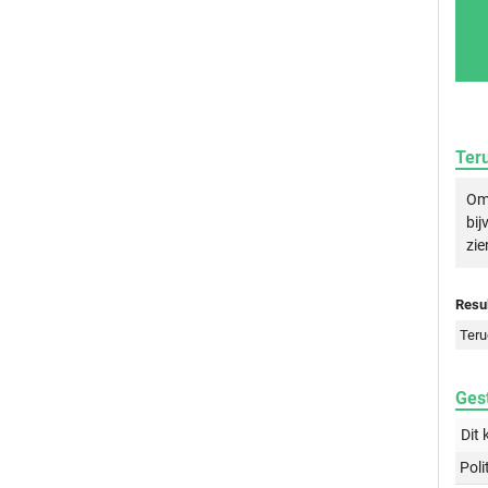
Ter
Om 
bij
zie
Resul
Teru
Gest
Dit 
Poli