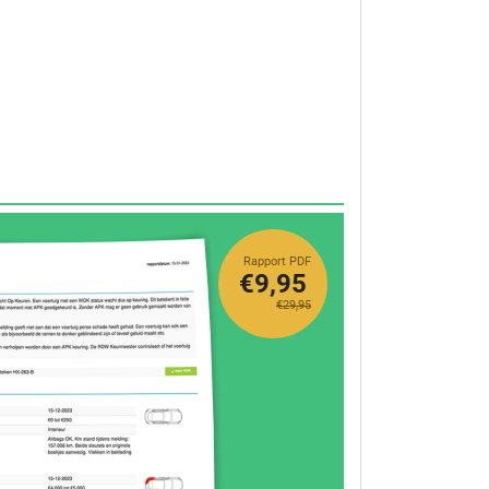
Rapport PDF
€9,95
€29,95