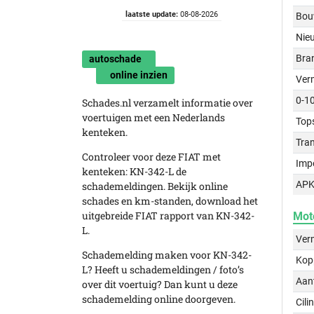
laatste update:
08-08-2026
Bou
Nie
Bra
autoschade
online inzien
Ver
0-1
Schades.nl verzamelt informatie over
voertuigen met een Nederlands
Top
kenteken.
Tra
Controleer voor deze FIAT met
Imp
kenteken: KN-342-L de
APK
schademeldingen. Bekijk online
schades en km-standen, download het
uitgebreide FIAT rapport van KN-342-
Mot
L.
Ver
Schademelding maken voor KN-342-
Kop
L? Heeft u schademeldingen / foto’s
Aant
over dit voertuig? Dan kunt u deze
schademelding online doorgeven.
Cili