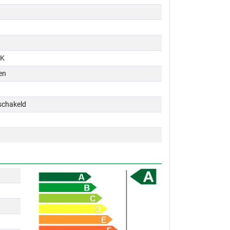
PK
en
schakeld