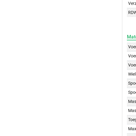
Ver
RD
Mat
Voer
Voer
Voe
Wiel
Spo
Spo
Mass
Mass
Toe
Max