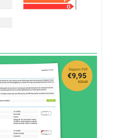
Rapport PDF
€9,95
€29,95