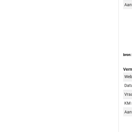
Aant
bron:
Verm
Web
Dat
Vraa
KM 
Aant