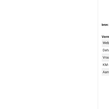
bron:
Verm
Web
Dat
Vraa
KM 
Aant