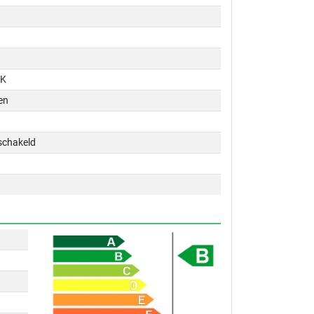
PK
en
schakeld