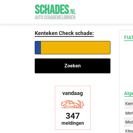
SCHADES
.
NL
AUTO SCHADEMELDINGEN
Kenteken Check schade:
FIA
Zoeken
vandaag
Alg
Ken
Mer
347
Mod
meldingen
Kleu