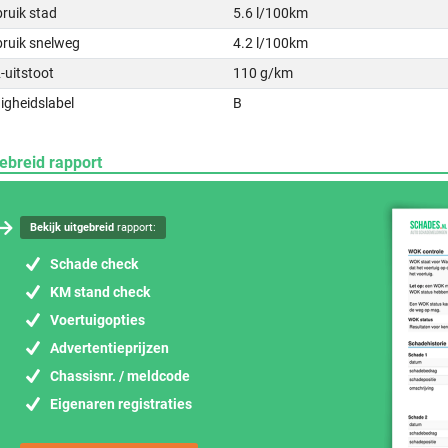
ruik stad
5.6 l/100km
bruik snelweg
4.2 l/100km
-uitstoot
110 g/km
igheidslabel
B
ebreid rapport
Bekijk uitgebreid
rapport:
Schade check
KM stand check
Voertuigopties
Advertentieprijzen
Chassisnr. / meldcode
Eigenaren registraties