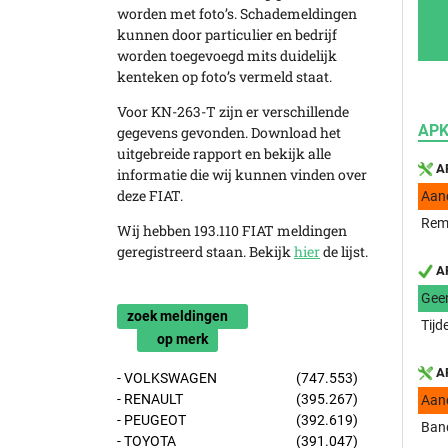
worden met foto’s. Schademeldingen
kunnen door particulier en bedrijf
worden toegevoegd mits duidelijk
kenteken op foto’s vermeld staat.
Voor KN-263-T zijn er verschillende
APK
gegevens gevonden. Download het
uitgebreide rapport en bekijk alle
AP
informatie die wij kunnen vinden over
deze FIAT.
Aan
Remv
Wij hebben 193.110 FIAT meldingen
geregistreerd staan. Bekijk
hier
de lijst.
AP
Gee
zoek meldingen
Tijd
op merk
AP
- VOLKSWAGEN
(747.553)
- RENAULT
(395.267)
Aan
- PEUGEOT
(392.619)
Ban
- TOYOTA
(391.047)