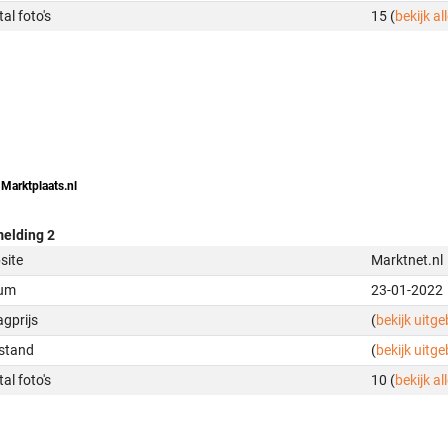
al foto's
15 (
bekijk all
 Marktplaats.nl
elding 2
site
Marktnet.nl
um
23-01-2022
gprijs
(
bekijk uitg
stand
(
bekijk uitg
al foto's
10 (
bekijk all