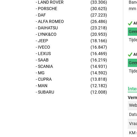
- LAND ROVER
(33.306)
Band
- PORSCHE
(30.625)
mm
- DAF
(27.223)
- ALFA ROMEO
(26.486)
AP
- DAIHATSU
(23.218)
Gee
- LYNK&CO
(20.953)
Tijd
- JEEP
(18.166)
- IVECO
(16.847)
- LEXUS
(16.469)
AP
- SAAB
(16.219)
Gee
- SCANIA
(14.931)
Tijd
- MG
(14.592)
- CUPRA
(13.818)
- MAN
(12.182)
Inte
- SUBARU
(12.008)
Verm
Web
Dat
Vraa
KM 