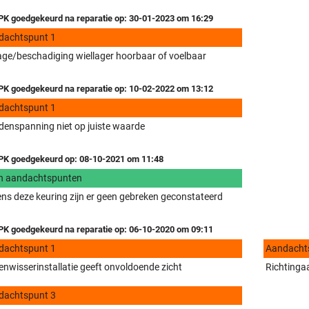
K goedgekeurd na reparatie op: 30-01-2023 om 16:29
dachtspunt 1
tage/beschadiging wiellager hoorbaar of voelbaar
K goedgekeurd na reparatie op: 10-02-2022 om 13:12
dachtspunt 1
enspanning niet op juiste waarde
K goedgekeurd op: 08-10-2021 om 11:48
n aandachtspunten
ens deze keuring zijn er geen gebreken geconstateerd
K goedgekeurd na reparatie op: 06-10-2020 om 09:11
dachtspunt 1
Aandacht
enwisserinstallatie geeft onvoldoende zicht
Richtingaa
dachtspunt 3