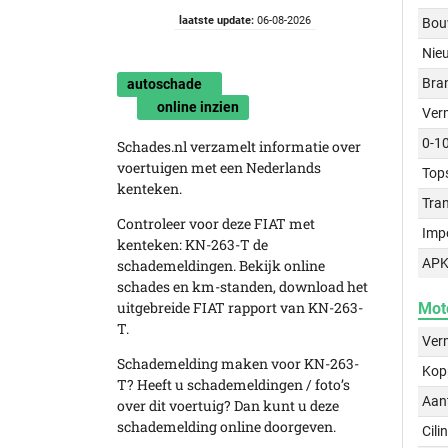
laatste update:
06-08-2026
Bou
Nie
Bra
autoschade
online inzien
Ver
0-1
Schades.nl verzamelt informatie over
voertuigen met een Nederlands
Top
kenteken.
Tra
Controleer voor deze FIAT met
Imp
kenteken: KN-263-T de
APK
schademeldingen. Bekijk online
schades en km-standen, download het
uitgebreide FIAT rapport van KN-263-
Mot
T.
Ver
Schademelding maken voor KN-263-
Kop
T? Heeft u schademeldingen / foto’s
Aant
over dit voertuig? Dan kunt u deze
schademelding online doorgeven.
Cili