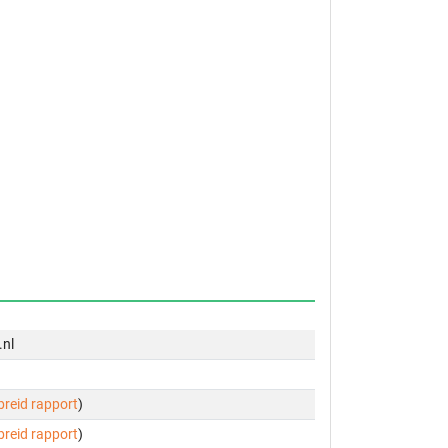
.nl
ebreid rapport
)
ebreid rapport
)