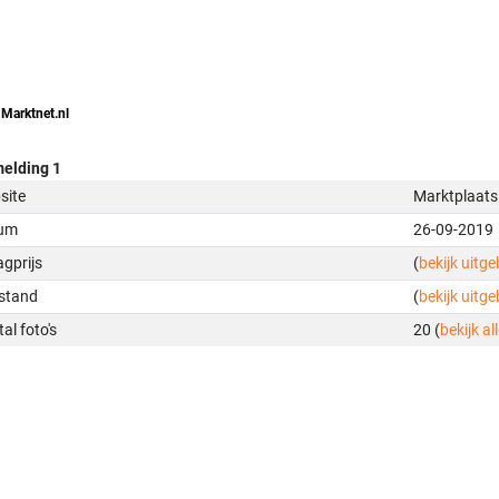
 Marktnet.nl
elding 1
site
Marktplaats
um
26-09-2019
gprijs
(
bekijk uitg
stand
(
bekijk uitg
al foto's
20 (
bekijk all