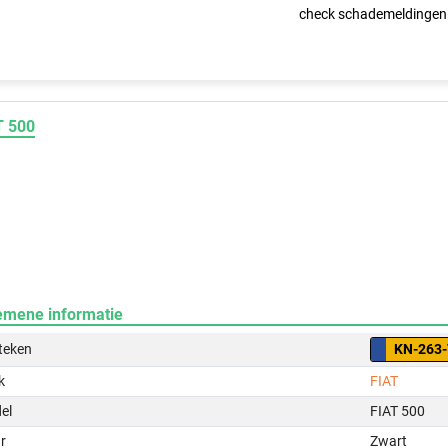
check schademeldingen
T 500
emene informatie
teken
KN-263
k
FIAT
el
FIAT 500
r
Zwart