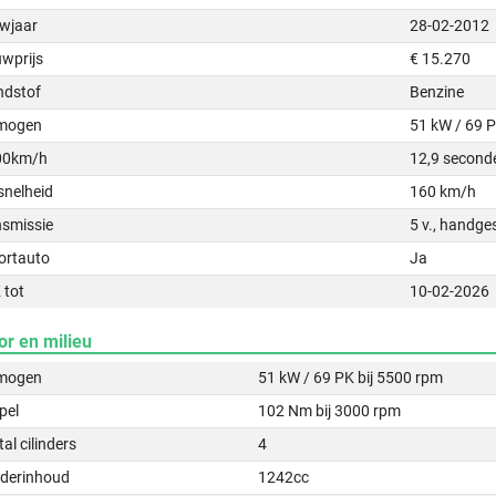
wjaar
28-02-2012
uwprijs
€ 15.270
ndstof
Benzine
mogen
51 kW / 69 
00km/h
12,9 second
snelheid
160 km/h
nsmissie
5 v., handge
ortauto
Ja
 tot
10-02-2026
or en milieu
mogen
51 kW / 69 PK bij 5500 rpm
pel
102 Nm bij 3000 rpm
al cilinders
4
nderinhoud
1242cc