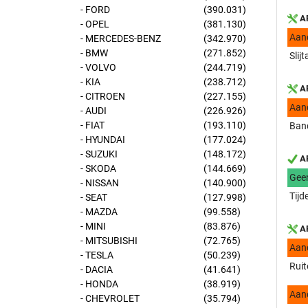
- FORD
(390.031)
AP
- OPEL
(381.130)
Aan
- MERCEDES-BENZ
(342.970)
- BMW
(271.852)
Slij
- VOLVO
(244.719)
- KIA
(238.712)
AP
- CITROEN
(227.155)
Aan
- AUDI
(226.926)
- FIAT
(193.110)
Band
- HYUNDAI
(177.024)
- SUZUKI
(148.172)
AP
- SKODA
(144.669)
Gee
- NISSAN
(140.900)
Tijd
- SEAT
(127.998)
- MAZDA
(99.558)
- MINI
(83.876)
AP
- MITSUBISHI
(72.765)
Aan
- TESLA
(50.239)
Ruit
- DACIA
(41.641)
- HONDA
(38.919)
Aan
- CHEVROLET
(35.794)