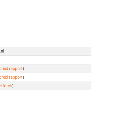
.nl
ebreid rapport
)
ebreid rapport
)
e foto's
)