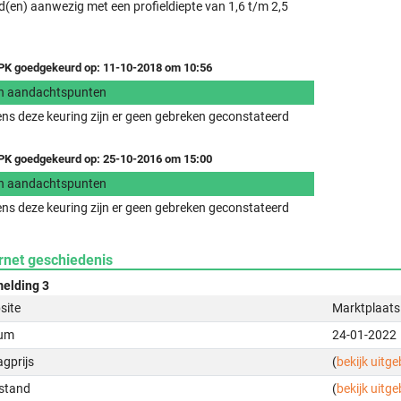
(en) aanwezig met een profieldiepte van 1,6 t/m 2,5
K goedgekeurd op: 11-10-2018 om 10:56
n aandachtspunten
ens deze keuring zijn er geen gebreken geconstateerd
K goedgekeurd op: 25-10-2016 om 15:00
n aandachtspunten
ens deze keuring zijn er geen gebreken geconstateerd
rnet geschiedenis
elding 3
site
Marktplaats
um
24-01-2022
gprijs
(
bekijk uitg
stand
(
bekijk uitg