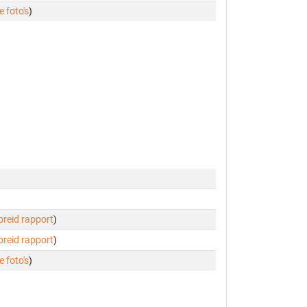
e foto's
)
ebreid rapport
)
ebreid rapport
)
e foto's
)