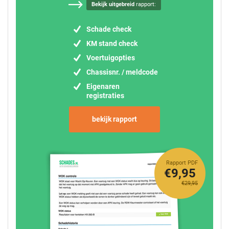
Bekijk uitgebreid
rapport:
Schade check
KM stand check
Voertuigopties
Chassisnr. / meldcode
Eigenaren
registraties
bekijk rapport
Rapport PDF
€9,95
€29,95