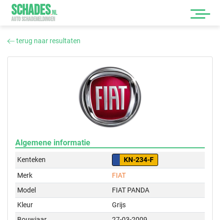
SCHADES
.
NL
AUTO SCHADEMELDINGEN
terug naar resultaten
Algemene informatie
Kenteken
KN-234-F
Merk
FIAT
Model
FIAT PANDA
Kleur
Grijs
Bouwjaar
27-03-2009