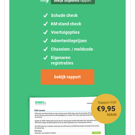
Bekijk uitgebreid
rapport:
Schade check
KM stand check
Voertuigopties
Advertentieprijzen
Chassisnr. / meldcode
Eigenaren
registraties
bekijk rapport
Rapport PDF
€9,95
€29,95