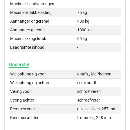
Maximale laadvermogen
-
Maximale dakbelasting
75 kg
Aanhanger ongeremd
400 kg
Aanhanger geremd
1000 kg
Maximale kogeldruk
60 kg
Laadruimte inhoud
-
Onderstel
Wielophanging voor
onafh., McPherson
Wielophanging achter
semi-onafh.
Vering voor
schroefveren
Vering achter
schroefveren
Remmen voor
gev. schijven, 257 mm
Remmen achter
trommels, 228 mm