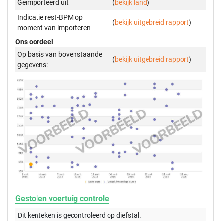
Geïmporteerd uit
(
bekijk land
)
Indicatie rest-BPM op
(
bekijk uitgebreid rapport
)
moment van importeren
Ons oordeel
Op basis van bovenstaande
(
bekijk uitgebreid rapport
)
gegevens:
Gestolen voertuig controle
Dit kenteken is gecontroleerd op
diefstal.