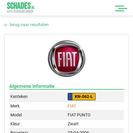
SCHADES
.
NL
AUTO SCHADEMELDINGEN
terug naar resultaten
Algemene informatie
Kenteken
KN-062-L
Merk
FIAT
Model
FIAT PUNTO
Kleur
Zwart
Bouwjaar
25-04-2006