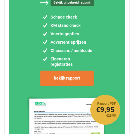
Bekijk uitgebreid
rapport:
Schade check
KM stand check
Voertuigopties
Advertentieprijzen
Chassisnr. / meldcode
Eigenaren
registraties
bekijk rapport
Rapport PDF
€9,95
€29,95