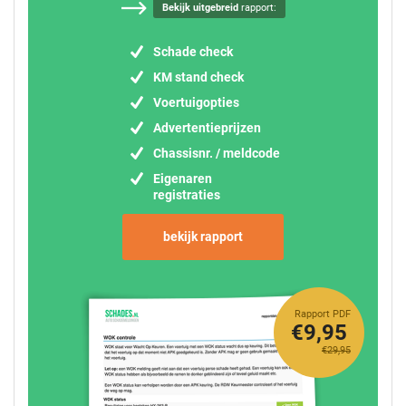
Bekijk uitgebreid
rapport:
Schade check
KM stand check
Voertuigopties
Advertentieprijzen
Chassisnr. / meldcode
Eigenaren
registraties
bekijk rapport
Rapport PDF
€9,95
€29,95