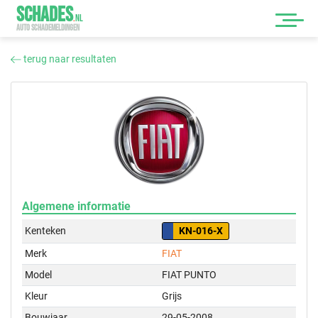
SCHADES
.
NL
AUTO SCHADEMELDINGEN
terug naar resultaten
Algemene informatie
Kenteken
KN-016-X
Merk
FIAT
Model
FIAT PUNTO
Kleur
Grijs
Bouwjaar
29-05-2008