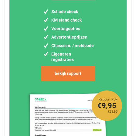
Schade check
KM stand check
Voertuigopties
Advertentieprijzen
Chassisnr. / meldcode
Eigenaren
registraties
bekijk rapport
Rapport PDF
€9,95
€29,95