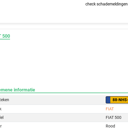
check schademeldingen
T 500
emene informatie
teken
88-NHS
k
FIAT
el
FIAT 500
r
Rood