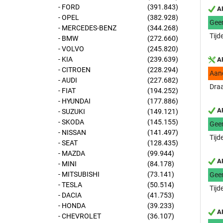
- FORD
(391.843)
AP
- OPEL
(382.928)
Gee
- MERCEDES-BENZ
(344.268)
Tijd
- BMW
(272.660)
- VOLVO
(245.820)
- KIA
(239.639)
AP
- CITROEN
(228.294)
Aan
- AUDI
(227.682)
Draa
- FIAT
(194.252)
- HYUNDAI
(177.886)
AP
- SUZUKI
(149.121)
- SKODA
(145.155)
Gee
- NISSAN
(141.497)
Tijd
- SEAT
(128.435)
- MAZDA
(99.944)
AP
- MINI
(84.178)
- MITSUBISHI
(73.141)
Gee
- TESLA
(50.514)
Tijd
- DACIA
(41.753)
- HONDA
(39.233)
AP
- CHEVROLET
(36.107)