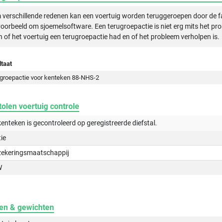
verschillende redenen kan een voertuig worden teruggeroepen door de f
voorbeeld om sjoemelsoftware. Een terugroepactie is niet erg mits het pr
n of het voertuig een terugroepactie had en of het probleem verholpen is.
taat
groepactie voor kenteken 88-NHS-2
olen voertuig controle
kenteken is gecontroleerd op
geregistreerde
diefstal.
tie
zekeringsmaatschappij
W
en & gewichten