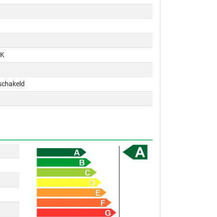
PK
schakeld