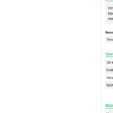
Om 
bij
zie
Resul
Teru
Gest
Dit 
Poli
Ver
RD
Mat