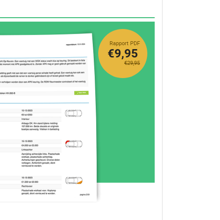
Rapport PDF
€9,95
€29,95