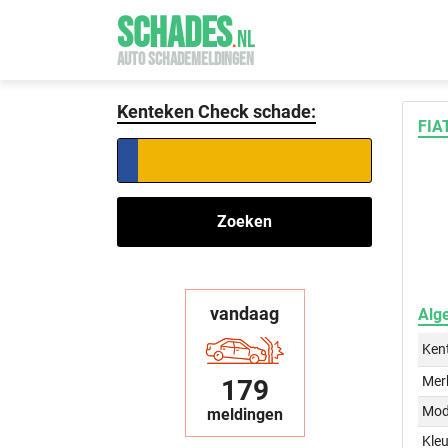
SCHADES
.
NL
AUTO SCHADEMELDINGEN
Kenteken Check schade:
FIA
Zoeken
vandaag
Alg
Ken
Mer
179
Mod
meldingen
Kleu