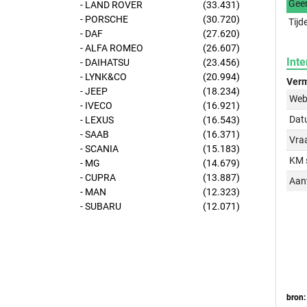
Gee
- LAND ROVER
(33.431)
- PORSCHE
(30.720)
Tijd
- DAF
(27.620)
- ALFA ROMEO
(26.607)
Inte
- DAIHATSU
(23.456)
- LYNK&CO
(20.994)
Verm
- JEEP
(18.234)
Web
- IVECO
(16.921)
Dat
- LEXUS
(16.543)
- SAAB
(16.371)
Vraa
- SCANIA
(15.183)
KM 
- MG
(14.679)
- CUPRA
(13.887)
Aant
- MAN
(12.323)
- SUBARU
(12.071)
bron: