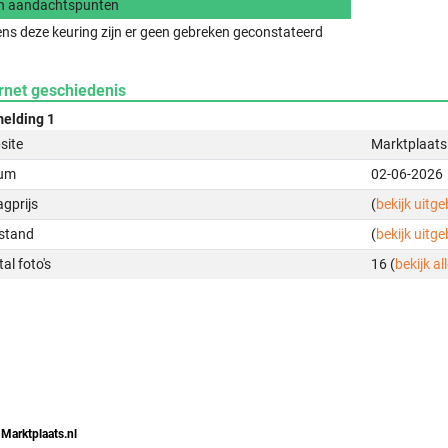
n aandachtspunten
ens deze keuring zijn er geen gebreken geconstateerd
rnet geschiedenis
elding 1
site
Marktplaats
um
02-06-2026
gprijs
(
bekijk uitg
stand
(
bekijk uitg
al foto's
16 (
bekijk all
 Marktplaats.nl