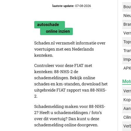
laatste update:
07-08-2026
Bou
Nie
Bra
autoschade
online inzien
Ver
Top
Schades.nl verzamelt informatie over
voertuigen met een Nederlands
Tra
kenteken.
Imp
Controleer voor deze FIAT met
APK
kenteken: 88-NHS-2 de
schademeldingen. Bekijk online
Mot
schades en km-standen, download het
uitgebreide FIAT rapport van 88-NHS-
Ver
2.
Kop
Schademelding maken voor 88-NHS-
Aant
2? Heeft u schademeldingen / foto’s
Cili
over dit voertuig? Dan kunt u deze
schademelding online doorgeven.
Verb