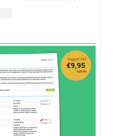
Rapport PDF
€9,95
€29,95