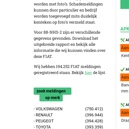
worden met foto’s. Schademeldingen
kunnen door particulier en bedrijf
worden toegevoegd mits duidelijk
kenteken op foto’s vermeld staat.
APK
Voor 88-NHS-2 zijn er verschillende
gegevens gevonden. Download het
AP
uitgebreide rapport en bekijk alle
Aan
informatie die wij kunnen vinden over
Kent
deze FIAT.
Wij hebben 194.252 FIAT meldingen
AP
geregistreerd staan. Bekijk
hier
de lijst.
Aan
Band
zoek meldingen
mm
op merk
AP
- VOLKSWAGEN
(750.412)
Aan
- RENAULT
(396.944)
Draa
- PEUGEOT
(394.428)
- TOYOTA
(393.359)