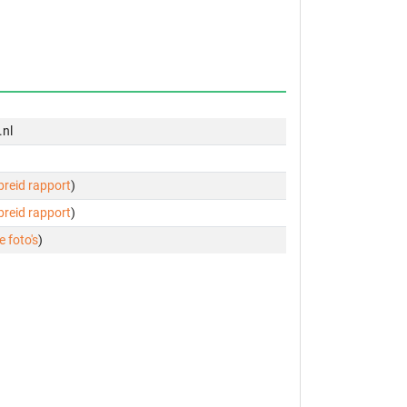
.nl
ebreid rapport
)
ebreid rapport
)
e foto's
)