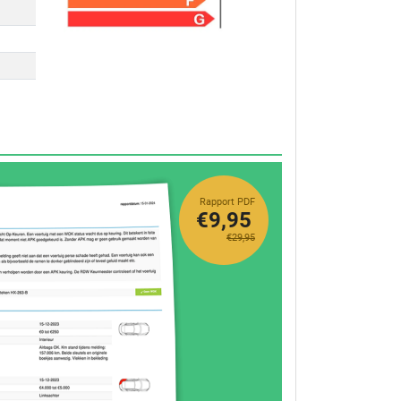
Rapport PDF
€9,95
€29,95