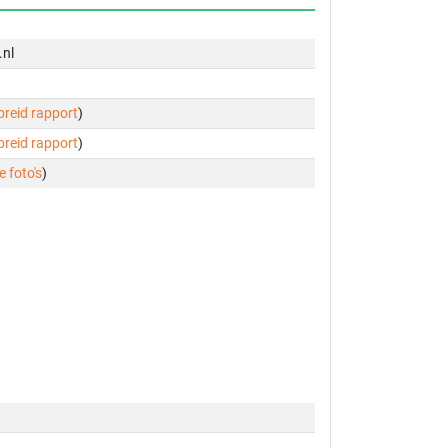
.nl
ebreid rapport
)
ebreid rapport
)
e foto's
)