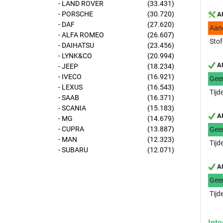
- LAND ROVER
(33.431)
- PORSCHE
(30.720)
AP
- DAF
(27.620)
Aan
- ALFA ROMEO
(26.607)
Stof
- DAIHATSU
(23.456)
- LYNK&CO
(20.994)
AP
- JEEP
(18.234)
- IVECO
(16.921)
Gee
- LEXUS
(16.543)
Tijd
- SAAB
(16.371)
- SCANIA
(15.183)
AP
- MG
(14.679)
- CUPRA
(13.887)
Gee
- MAN
(12.323)
Tijd
- SUBARU
(12.071)
AP
Gee
Tijd
Inte