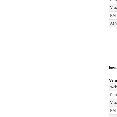
Vraa
KM 
Aant
bron:
Verm
Web
Dat
Vraa
KM 