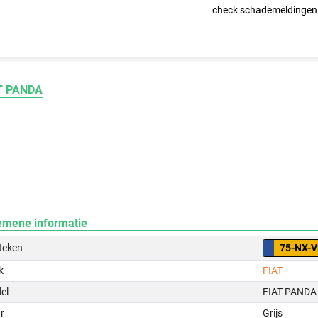
check schademeldingen
T PANDA
emene informatie
teken
75-NX-
k
FIAT
el
FIAT PANDA
r
Grijs