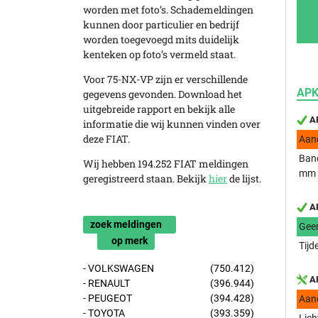
worden met foto’s. Schademeldingen
kunnen door particulier en bedrijf
worden toegevoegd mits duidelijk
kenteken op foto’s vermeld staat.
Voor 75-NX-VP zijn er verschillende
APK
gegevens gevonden. Download het
uitgebreide rapport en bekijk alle
AP
informatie die wij kunnen vinden over
deze FIAT.
Aan
Band
Wij hebben 194.252 FIAT meldingen
mm
geregistreerd staan. Bekijk
hier
de lijst.
AP
zoek meldingen
Gee
op merk
Tijd
- VOLKSWAGEN
(750.412)
AP
- RENAULT
(396.944)
- PEUGEOT
(394.428)
Aan
- TOYOTA
(393.359)