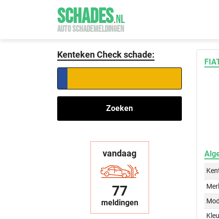
SCHADES
.
NL
AUTO SCHADEMELDINGEN
Kenteken Check schade:
FIA
Zoeken
vandaag
Alg
Ken
Mer
77
Mod
meldingen
Kleu