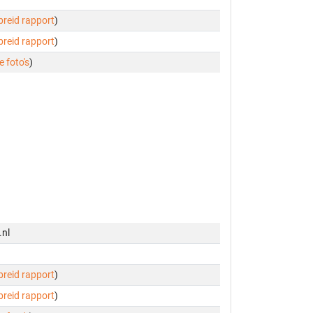
ebreid rapport
)
ebreid rapport
)
e foto's
)
.nl
ebreid rapport
)
ebreid rapport
)