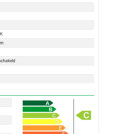
PK
en
schakeld