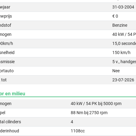
wjaar
31-03-2004
uwprijs
€ 0
ndstof
Benzine
mogen
40 kW / 54 
00km/h
15,0 second
snelheid
150 km/h
nsmissie
5 v., handge
ortauto
Nee
 tot
23-07-2026
or en milieu
mogen
40 kW / 54 PK bij 5000 rpm
pel
88 Nm bij 2750 rpm
al cilinders
4
nderinhoud
1108cc