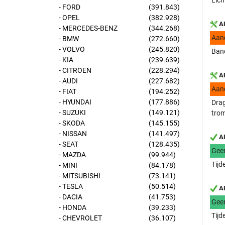
Lich
- FORD
(391.843)
- OPEL
(382.928)
AP
- MERCEDES-BENZ
(344.268)
Aan
- BMW
(272.660)
- VOLVO
(245.820)
Band
- KIA
(239.639)
- CITROEN
(228.294)
AP
- AUDI
(227.682)
Aan
- FIAT
(194.252)
- HYUNDAI
(177.886)
Drag
- SUZUKI
(149.121)
trom
- SKODA
(145.155)
- NISSAN
(141.497)
AP
- SEAT
(128.435)
Gee
- MAZDA
(99.944)
Tijd
- MINI
(84.178)
- MITSUBISHI
(73.141)
- TESLA
(50.514)
AP
- DACIA
(41.753)
Gee
- HONDA
(39.233)
Tijd
- CHEVROLET
(36.107)