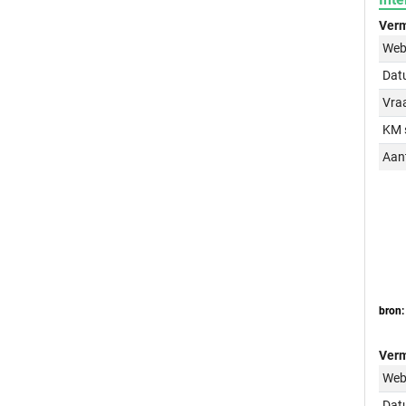
Verm
Web
Dat
Vraa
KM 
Aant
bron:
Verm
Web
Dat