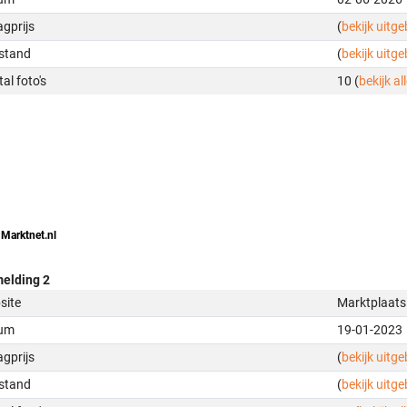
gprijs
(
bekijk uitg
stand
(
bekijk uitg
al foto's
10 (
bekijk all
 Marktnet.nl
elding 2
site
Marktplaats
um
19-01-2023
gprijs
(
bekijk uitg
stand
(
bekijk uitg