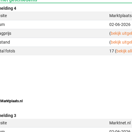
elding 4
site
Marktplaats
um
02-06-2026
gprijs
(
bekijk uitg
stand
(
bekijk uitg
al foto's
17 (
bekijk all
 Marktplaats.nl
elding 3
site
Marktnet.nl
um
02-06-2026