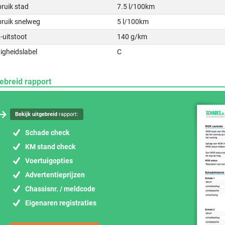
ruik stad
7.5 l/100km
bruik snelweg
5 l/100km
-uitstoot
140 g/km
igheidslabel
C
ebreid rapport
Bekijk uitgebreid
rapport:
Schade check
KM stand check
Voertuigopties
Advertentieprijzen
Chassisnr. / meldcode
Eigenaren registraties