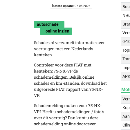
laatste update:
07-08-2026
Bou
Nie
Bra
autoschade
online inzien
Ver
0-1
Schades.nl verzamelt informatie over
voertuigen met een Nederlands
Top
kenteken.
Tra
Controleer voor deze FIAT met
Imp
kenteken: 75-NX-VP de
APK
schademeldingen. Bekijk online
schades en km-standen, download het
uitgebreide FIAT rapport van 75-NX-
Mot
VP.
Ver
Schademelding maken voor 75-NX-
Kop
VP? Heeft u schademeldingen / foto’s
Aant
over dit voertuig? Dan kunt u deze
schademelding online doorgeven.
Cili