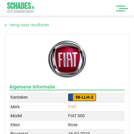
SCHADES
.
NL
AUTO SCHADEMELDINGEN
terug naar resultaten
Algemene informatie
Kenteken
58-LLH-2
Merk
FIAT
Model
FIAT 500
Kleur
Rose
Bouwjaar
16-07-2010