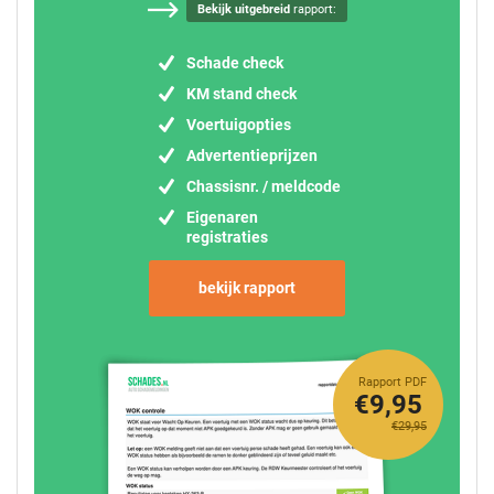
Bekijk uitgebreid
rapport:
Schade check
KM stand check
Voertuigopties
Advertentieprijzen
Chassisnr. / meldcode
Eigenaren
registraties
bekijk rapport
Rapport PDF
€9,95
€29,95