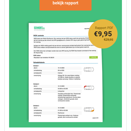
bekijk rapport
Rapport PDF
€9,95
€29,95