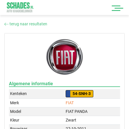
SCHADES
.
NL
AUTO SCHADEMELDINGEN
terug naar resultaten
Algemene informatie
Kenteken
54-SNH-3
Merk
FIAT
Model
FIAT PANDA
Kleur
Zwart
Bouwjaar
27-10-2011