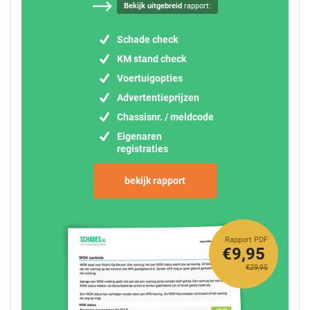
Bekijk uitgebreid
rapport:
Schade check
KM stand check
Voertuigopties
Advertentieprijzen
Chassisnr. / meldcode
Eigenaren
registraties
bekijk rapport
Rapport PDF
€9,95
€29,95