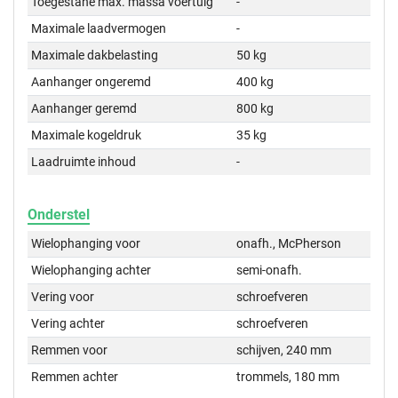
Toegestane max. massa voertuig
-
Maximale laadvermogen
-
Maximale dakbelasting
50 kg
Aanhanger ongeremd
400 kg
Aanhanger geremd
800 kg
Maximale kogeldruk
35 kg
Laadruimte inhoud
-
Onderstel
Wielophanging voor
onafh., McPherson
Wielophanging achter
semi-onafh.
Vering voor
schroefveren
Vering achter
schroefveren
Remmen voor
schijven, 240 mm
Remmen achter
trommels, 180 mm