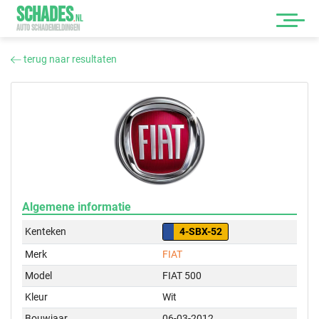
SCHADES
.
NL
AUTO SCHADEMELDINGEN
terug naar resultaten
Algemene informatie
Kenteken
4-SBX-52
Merk
FIAT
Model
FIAT 500
Kleur
Wit
Bouwjaar
06-03-2012