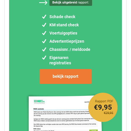
Bekijk uitgebreid
rapport:
Schade check
KM stand check
Voertuigopties
Advertentieprijzen
Chassisnr. / meldcode
Eigenaren
registraties
bekijk rapport
Rapport PDF
€9,95
€29,95