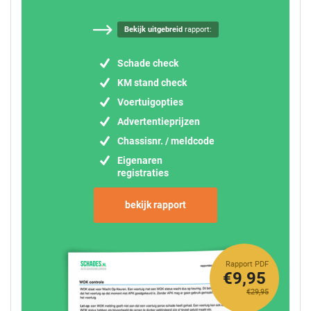
Bekijk uitgebreid
rapport:
Schade check
KM stand check
Voertuigopties
Advertentieprijzen
Chassisnr. / meldcode
Eigenaren
registraties
bekijk rapport
Rapport PDF
€9,95
€29,95