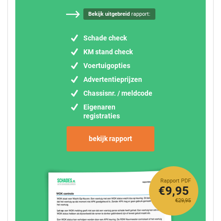
Bekijk uitgebreid
rapport:
Schade check
KM stand check
Voertuigopties
Advertentieprijzen
Chassisnr. / meldcode
Eigenaren
registraties
bekijk rapport
Rapport PDF
€9,95
€29,95