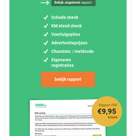
Bekijk uitgebreid
rapport:
Schade check
KM stand check
Voertuigopties
Advertentieprijzen
Chassisnr. / meldcode
Eigenaren
registraties
bekijk rapport
Rapport PDF
€9,95
€29,95