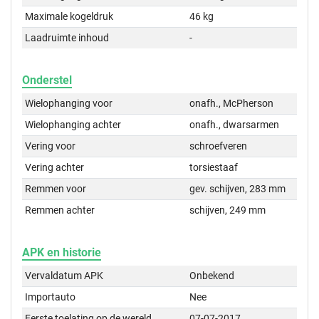
Maximale kogeldruk
46 kg
Laadruimte inhoud
-
Onderstel
Wielophanging voor
onafh., McPherson
Wielophanging achter
onafh., dwarsarmen
Vering voor
schroefveren
Vering achter
torsiestaaf
Remmen voor
gev. schijven, 283 mm
Remmen achter
schijven, 249 mm
APK en historie
Vervaldatum APK
Onbekend
Importauto
Nee
Eerste toelating op de wereld
07-07-2017