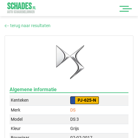
SCHADES
.
NL
AUTO SCHADEMELDINGEN
terug naar resultaten
Algemene informatie
Kenteken
PJ-625-N
Merk
DS
Model
DS 3
Kleur
Grijs
Bouwjaar
07-07-2017