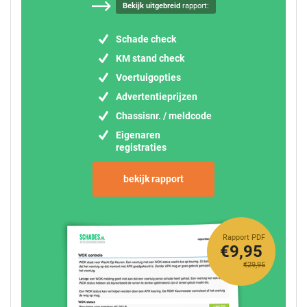
Bekijk uitgebreid
rapport:
Schade check
KM stand check
Voertuigopties
Advertentieprijzen
Chassisnr. / meldcode
Eigenaren
registraties
bekijk rapport
Rapport PDF
€9,95
€29,95