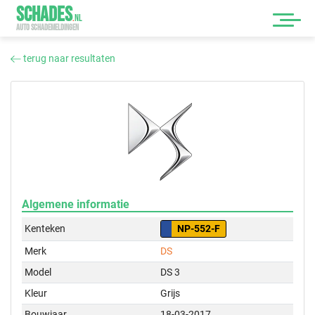
SCHADES
.
NL
AUTO SCHADEMELDINGEN
terug naar resultaten
Algemene informatie
Kenteken
NP-552-F
Merk
DS
Model
DS 3
Kleur
Grijs
Bouwjaar
18-03-2017