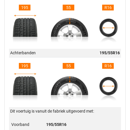
195
55
R16
Achterbanden
195/55R16
195
55
R16
Dit voertuig is vanuit de fabriek uitgevoerd met:
Voorband
195/55R16