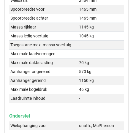
Wielbasis
2464 mm
Spoorbreedte voor
1465 mm
Spoorbreedte achter
1465 mm
Massa rijklaar
1145 kg
Massa ledig voertuig
1045 kg
Toegestane max. massa voertuig
-
Maximale laadvermogen
-
Maximale dakbelasting
70 kg
Aanhanger ongeremd
570 kg
Aanhanger geremd
1150 kg
Maximale kogeldruk
46 kg
Laadruimte inhoud
-
Onderstel
Wielophanging voor
onafh., McPherson