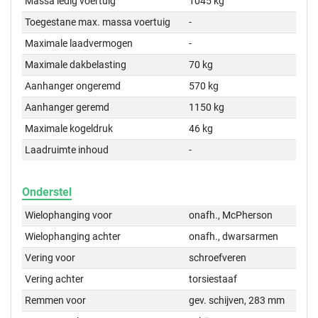
Massa ledig voertuig
1045 kg
Toegestane max. massa voertuig
-
Maximale laadvermogen
-
Maximale dakbelasting
70 kg
Aanhanger ongeremd
570 kg
Aanhanger geremd
1150 kg
Maximale kogeldruk
46 kg
Laadruimte inhoud
-
Onderstel
Wielophanging voor
onafh., McPherson
Wielophanging achter
onafh., dwarsarmen
Vering voor
schroefveren
Vering achter
torsiestaaf
Remmen voor
gev. schijven, 283 mm