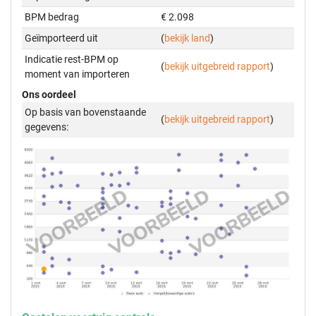
BPM bedrag
€ 2.098
Geïmporteerd uit
(
bekijk land
)
Indicatie rest-BPM op
(
bekijk uitgebreid rapport
)
moment van importeren
Ons oordeel
Op basis van bovenstaande
(
bekijk uitgebreid rapport
)
gegevens: