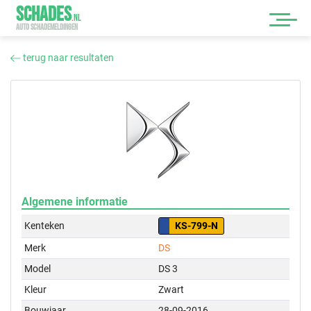
SCHADES
.
NL
AUTO SCHADEMELDINGEN
terug naar resultaten
Algemene informatie
Kenteken
KS-799-N
Merk
DS
Model
DS 3
Kleur
Zwart
Bouwjaar
28-09-2016