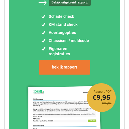
Bekijk uitgebreid
rapport:
Schade check
KM stand check
Voertuigopties
Chassisnr. / meldcode
Eigenaren
registraties
bekijk rapport
Rapport PDF
€9,95
€29,95