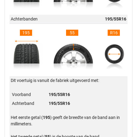
Achterbanden
195/55R16
195
55
R16
Dit voertuig is vanuit de fabriek uitgevoerd met:
Voorband
195/55R16
Achterband
195/55R16
Het eerste getal (
195
) geeft de breedte van de band aan in
millimeters.
Het tweede getal (
55
) is de hoogte van de band.