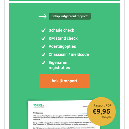
Bekijk uitgebreid
rapport:
Schade check
KM stand check
Voertuigopties
Chassisnr. / meldcode
Eigenaren
registraties
bekijk rapport
Rapport PDF
€9,95
€29,95