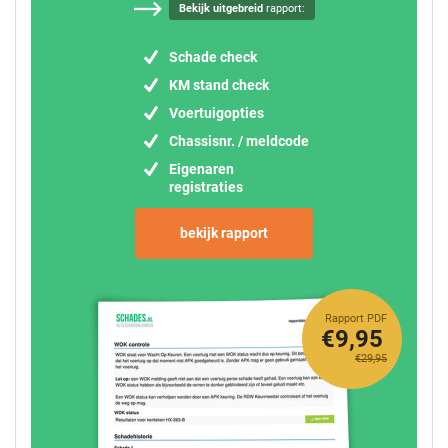
Bekijk uitgebreid
rapport:
Schade check
KM stand check
Voertuigopties
Chassisnr. / meldcode
Eigenaren
registraties
bekijk rapport
Rapport PDF
€9,95
€29,95