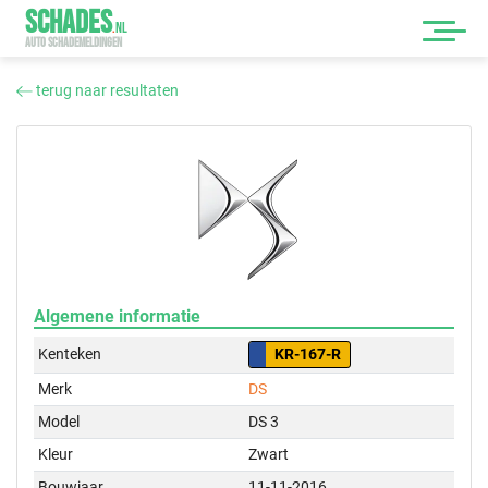
SCHADES
.
NL
AUTO SCHADEMELDINGEN
terug naar resultaten
Algemene informatie
Kenteken
KR-167-R
Merk
DS
Model
DS 3
Kleur
Zwart
Bouwjaar
11-11-2016