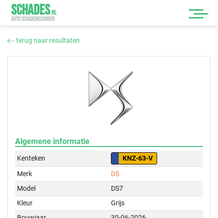
SCHADES
.
NL
AUTO SCHADEMELDINGEN
terug naar resultaten
Algemene informatie
Kenteken
KNZ-63-V
Merk
DS
Model
DS7
Kleur
Grijs
Bouwjaar
30-06-2026