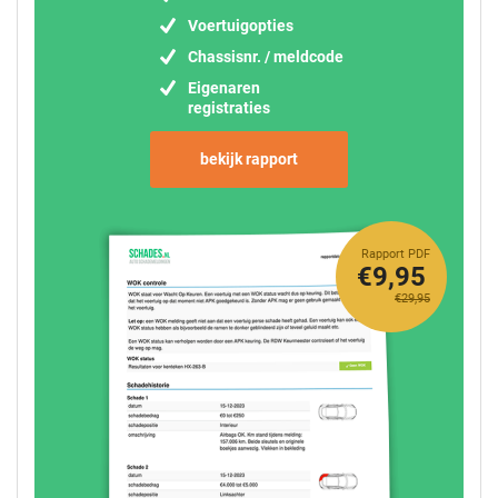
Voertuigopties
Chassisnr. / meldcode
Eigenaren
registraties
bekijk rapport
Rapport PDF
€9,95
€29,95