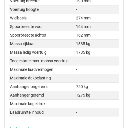
Voertuig breedte
190 mm
Voertuig hoogte
-
Wielbasis
274 mm
Spoorbreedte voor
164 mm
Spoorbreedte achter
162 mm
Massa rijklaar
1835 kg
Massa ledig voertuig
1735 kg
Toegestane max. massa voertuig
-
Maximale laadvermogen
-
Maximale dakbelasting
-
Aanhanger ongeremd
750 kg
Aanhanger geremd
1275 kg
Maximale kogeldruk
-
Laadruimte inhoud
-