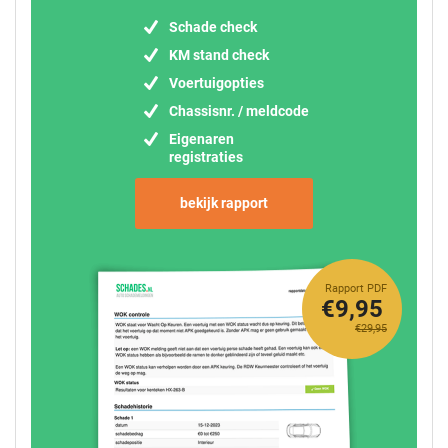
Schade check
KM stand check
Voertuigopties
Chassisnr. / meldcode
Eigenaren
registraties
bekijk rapport
Rapport PDF
€9,95
€29,95