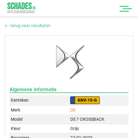
SCHADES
.
NL
AUTO SCHADEMELDINGEN
terug naar resultaten
Algemene informatie
Kenteken
KNV-10-G
Merk
DS
Model
DS 7 CROSSBACK
Kleur
Grijs
Bouwjaar
27-01-2023