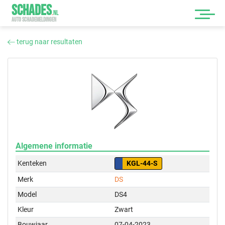
SCHADES
.
NL
AUTO SCHADEMELDINGEN
terug naar resultaten
Algemene informatie
Kenteken
KGL-44-S
Merk
DS
Model
DS4
Kleur
Zwart
Bouwjaar
07-04-2023