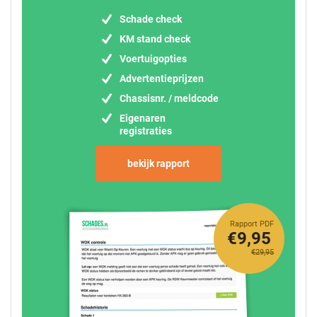
Schade check
KM stand check
Voertuigopties
Advertentieprijzen
Chassisnr. / meldcode
Eigenaren
registraties
bekijk rapport
Rapport PDF
€9,95
€29,95