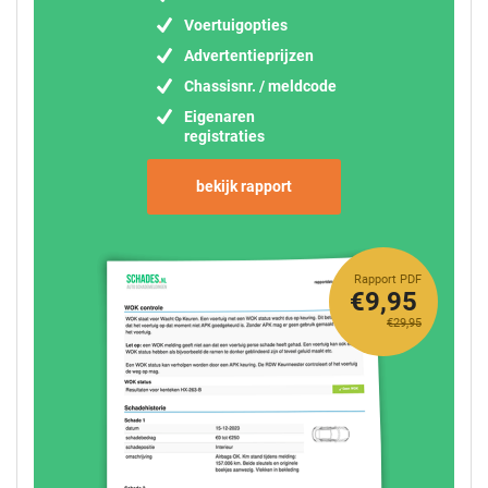
Voertuigopties
Advertentieprijzen
Chassisnr. / meldcode
Eigenaren
registraties
bekijk rapport
Rapport PDF
€9,95
€29,95