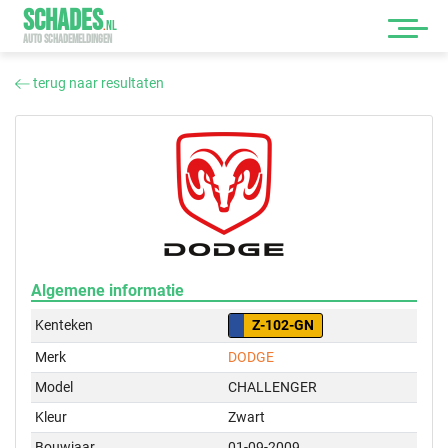
SCHADES
.
NL
AUTO SCHADEMELDINGEN
terug naar resultaten
Algemene informatie
Kenteken
Z-102-GN
Merk
DODGE
Model
CHALLENGER
Kleur
Zwart
Bouwjaar
01-09-2009