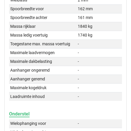
Wielbasis
2 mm
Spoorbreedte voor
162 mm
Spoorbreedte achter
161 mm
Massa rijklaar
1840 kg
Massa ledig voertuig
1740 kg
Toegestane max. massa voertuig
-
Maximale laadvermogen
-
Maximale dakbelasting
-
Aanhanger ongeremd
-
Aanhanger geremd
-
Maximale kogeldruk
-
Laadruimte inhoud
-
Onderstel
Wielophanging voor
-