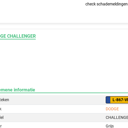
check schademeldingen
GE CHALLENGER
emene informatie
teken
L-867-V
k
DODGE
el
CHALLENG
r
Grijs