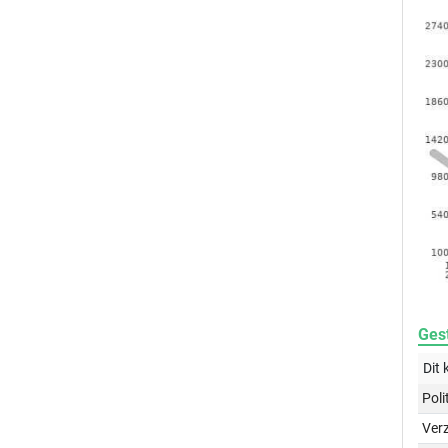
Gest
Dit 
Poli
Ver