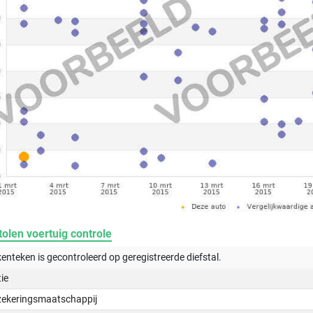
olen voertuig controle
kenteken is gecontroleerd op
geregistreerde
diefstal.
tie
zekeringsmaatschappij