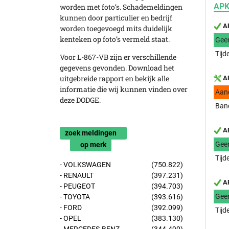
APK
worden met foto’s. Schademeldingen
kunnen door particulier en bedrijf
AP
worden toegevoegd mits duidelijk
kenteken op foto’s vermeld staat.
Gee
Tijd
Voor L-867-VB zijn er verschillende
gegevens gevonden. Download het
uitgebreide rapport en bekijk alle
AP
informatie die wij kunnen vinden over
Aan
deze DODGE.
Band
AP
zoek meldingen
Gee
op merk
Tijd
- VOLKSWAGEN
(750.822)
- RENAULT
(397.231)
AP
- PEUGEOT
(394.703)
Gee
- TOYOTA
(393.616)
- FORD
(392.099)
Tijd
- OPEL
(383.130)