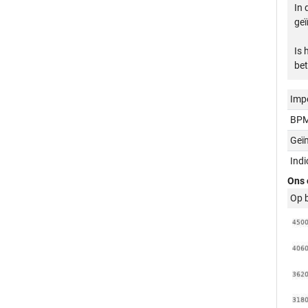
In 
geï
Is 
bet
Imp
BPM
Geï
Ind
Ons 
Op 