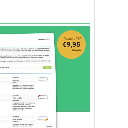
Rapport PDF
€9,95
€29,95