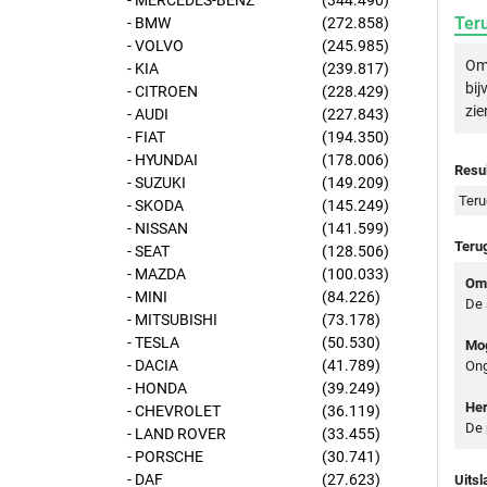
- MERCEDES-BENZ
(344.490)
Ter
- BMW
(272.858)
- VOLVO
(245.985)
Om 
- KIA
(239.817)
bij
- CITROEN
(228.429)
zie
- AUDI
(227.843)
- FIAT
(194.350)
- HYUNDAI
(178.006)
Resul
- SUZUKI
(149.209)
Teru
- SKODA
(145.249)
- NISSAN
(141.599)
Teru
- SEAT
(128.506)
- MAZDA
(100.033)
Oms
- MINI
(84.226)
De 
- MITSUBISHI
(73.178)
- TESLA
(50.530)
Mog
- DACIA
(41.789)
Ong
- HONDA
(39.249)
Her
- CHEVROLET
(36.119)
De 
- LAND ROVER
(33.455)
- PORSCHE
(30.741)
- DAF
(27.623)
Uitsl