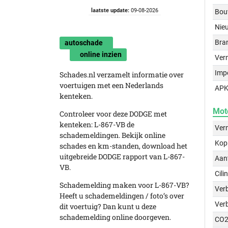
laatste update:
09-08-2026
Bou
Nie
Bra
autoschade
online inzien
Ver
Imp
Schades.nl verzamelt informatie over
voertuigen met een Nederlands
APK
kenteken.
Mot
Controleer voor deze DODGE met
kenteken: L-867-VB de
Ver
schademeldingen. Bekijk online
Kop
schades en km-standen, download het
uitgebreide DODGE rapport van L-867-
Aant
VB.
Cili
Schademelding maken voor L-867-VB?
Verb
Heeft u schademeldingen / foto’s over
Ver
dit voertuig? Dan kunt u deze
schademelding online doorgeven.
CO2