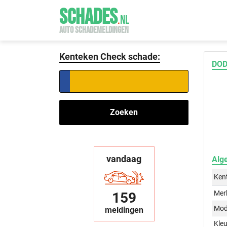
SCHADES
.
NL
AUTO SCHADEMELDINGEN
Kenteken Check schade:
DOD
Zoeken
vandaag
Alg
Ken
Mer
159
Mod
meldingen
Kleu