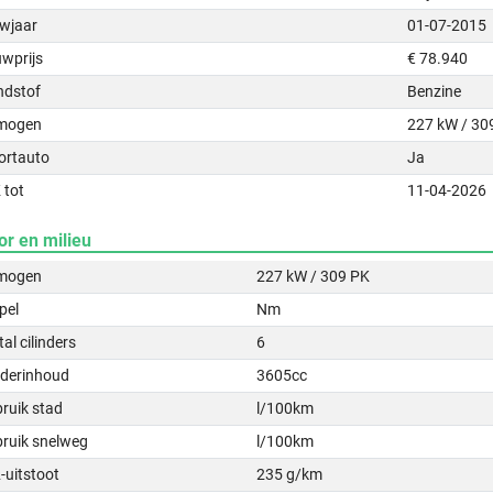
wjaar
01-07-2015
uwprijs
€ 78.940
ndstof
Benzine
mogen
227 kW / 30
ortauto
Ja
 tot
11-04-2026
or en milieu
mogen
227 kW / 309 PK
pel
Nm
al cilinders
6
nderinhoud
3605cc
ruik stad
l/100km
bruik snelweg
l/100km
-uitstoot
235 g/km