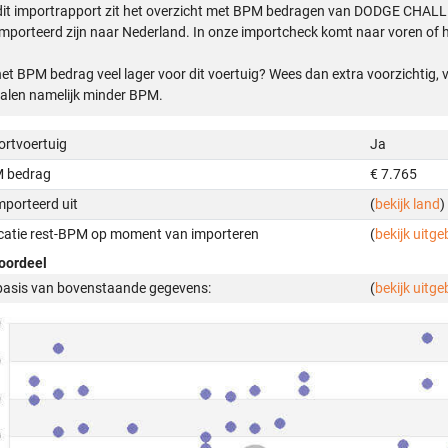
dit importrapport zit het overzicht met BPM bedragen van DODGE CHAL
mporteerd zijn naar Nederland. In onze importcheck komt naar voren of h
het BPM bedrag veel lager voor dit voertuig? Wees dan extra voorzichtig,
alen namelijk minder BPM.
ortvoertuig
Ja
 bedrag
€ 7.765
mporteerd uit
(
bekijk land
)
icatie rest-BPM op moment van importeren
(
bekijk uitge
oordeel
basis van bovenstaande gegevens:
(
bekijk uitge