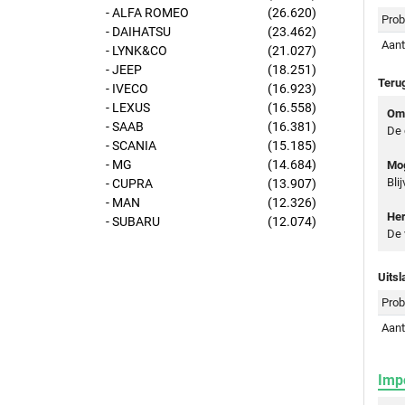
- ALFA ROMEO
(26.620)
Prob
- DAIHATSU
(23.462)
Aant
- LYNK&CO
(21.027)
- JEEP
(18.251)
Teru
- IVECO
(16.923)
- LEXUS
(16.558)
Oms
- SAAB
(16.381)
De 
- SCANIA
(15.185)
- MG
(14.684)
Mog
Bli
- CUPRA
(13.907)
- MAN
(12.326)
Her
- SUBARU
(12.074)
De 
Uitsl
Prob
Aant
Imp