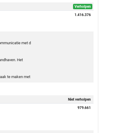
Verholpen
1.416.376
 communicatie met d
handhaven. Het
praak te maken met
Niet verholpen
979.661