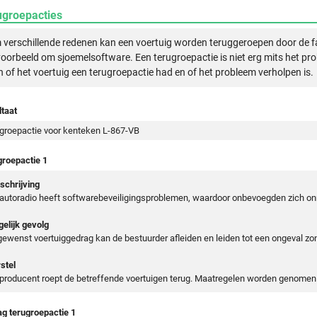
ugroepacties
verschillende redenen kan een voertuig worden teruggeroepen door de f
voorbeeld om sjoemelsoftware. Een terugroepactie is niet erg mits het pr
n of het voertuig een terugroepactie had en of het probleem verholpen is.
taat
groepactie voor kenteken L-867-VB
groepactie 1
chrijving
autoradio heeft softwarebeveiligingsproblemen, waardoor onbevoegden zich on
elijk gevolg
ewenst voertuiggedrag kan de bestuurder afleiden en leiden tot een ongeval z
stel
producent roept de betreffende voertuigen terug. Maatregelen worden genomen 
ag terugroepactie 1