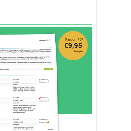
Rapport PDF
€9,95
€29,95