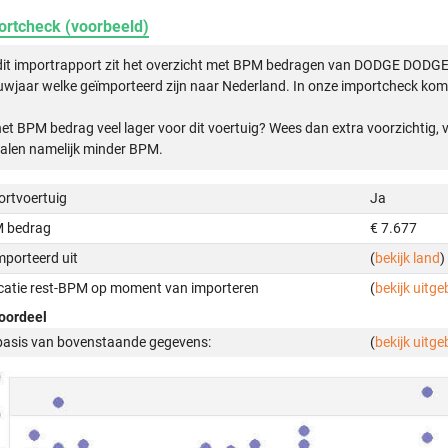
ortcheck (voorbeeld)
 dit importrapport zit het overzicht met BPM bedragen van DODGE DOD
wjaar welke geïmporteerd zijn naar Nederland. In onze importcheck komt
het BPM bedrag veel lager voor dit voertuig? Wees dan extra voorzichtig,
alen namelijk minder BPM.
ortvoertuig
Ja
 bedrag
€ 7.677
mporteerd uit
(
bekijk land
)
icatie rest-BPM op moment van importeren
(
bekijk uitge
oordeel
basis van bovenstaande gegevens:
(
bekijk uitge