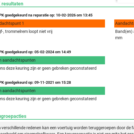
 resultaten
K goedgekeurd na reparatie op: 10-02-2026 om 13:45
dachtspunt 1
Aandacht
jf-, trommelrem loopt niet vrij
Band(en) a
mm
K goedgekeurd op: 05-02-2024 om 14:49
n aandachtspunten
ens deze keuring zijn er geen gebreken geconstateerd
K goedgekeurd op: 09-11-2021 om 15:28
n aandachtspunten
ens deze keuring zijn er geen gebreken geconstateerd
ugroepacties
verschillende redenen kan een voertuig worden teruggeroepen door de f