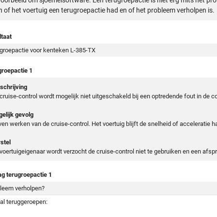
voorbeeld om sjoemelsoftware. Een terugroepactie is niet erg mits het pr
n of het voertuig een terugroepactie had en of het probleem verholpen is.
taat
groepactie voor kenteken L-385-TX
groepactie 1
chrijving
cruise-control wordt mogelijk niet uitgeschakeld bij een optredende fout in de
elijk gevolg
jven werken van de cruise-control. Het voertuig blijft de snelheid of acceleratie 
stel
voertuigeigenaar wordt verzocht de cruise-control niet te gebruiken en een afs
ag terugroepactie 1
leem verholpen?
al teruggeroepen: