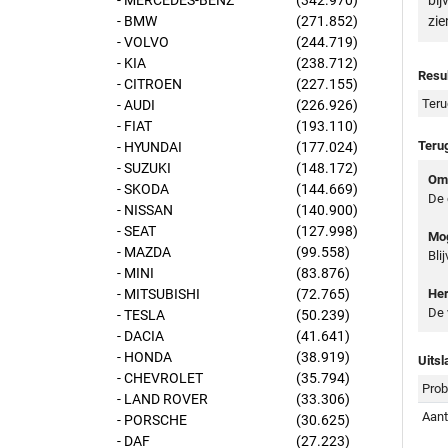
- MERCEDES-BENZ
(342.970)
bij
- BMW
(271.852)
zie
- VOLVO
(244.719)
- KIA
(238.712)
Resul
- CITROEN
(227.155)
Teru
- AUDI
(226.926)
- FIAT
(193.110)
Teru
- HYUNDAI
(177.024)
- SUZUKI
(148.172)
Oms
- SKODA
(144.669)
De 
- NISSAN
(140.900)
- SEAT
(127.998)
Mog
- MAZDA
(99.558)
Bli
- MINI
(83.876)
- MITSUBISHI
(72.765)
Her
De 
- TESLA
(50.239)
- DACIA
(41.641)
- HONDA
(38.919)
Uitsl
- CHEVROLET
(35.794)
Prob
- LAND ROVER
(33.306)
Aant
- PORSCHE
(30.625)
- DAF
(27.223)