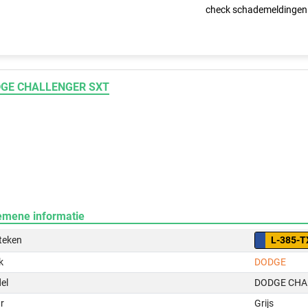
check schademeldingen
GE CHALLENGER SXT
emene informatie
teken
L-385-T
k
DODGE
el
DODGE CHA
r
Grijs