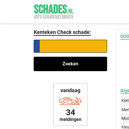
SCHADES
.
NL
AUTO SCHADEMELDINGEN
Kenteken Check schade:
DOD
Zoeken
vandaag
Alg
Ken
Mer
34
Mod
meldingen
Kleu