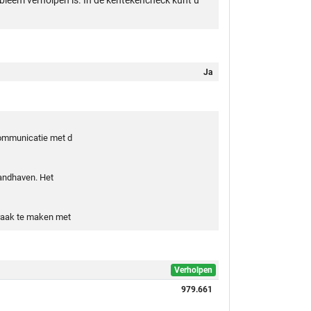
obleem verholpen is. In de kentekencheck kunt u
Ja
 communicatie met d
handhaven. Het
praak te maken met
Verholpen
979.661