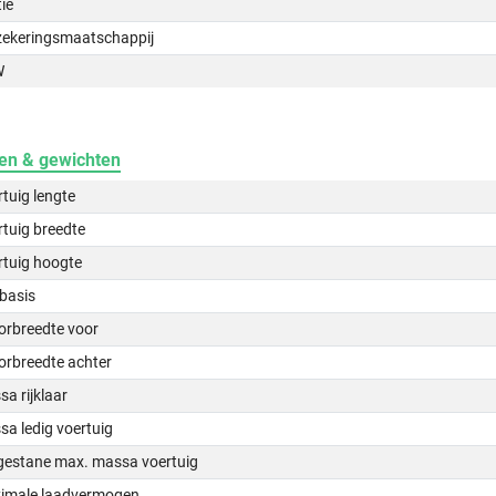
tie
zekeringsmaatschappij
W
en & gewichten
tuig lengte
tuig breedte
rtuig hoogte
basis
orbreedte voor
orbreedte achter
a rijklaar
a ledig voertuig
gestane max. massa voertuig
imale laadvermogen