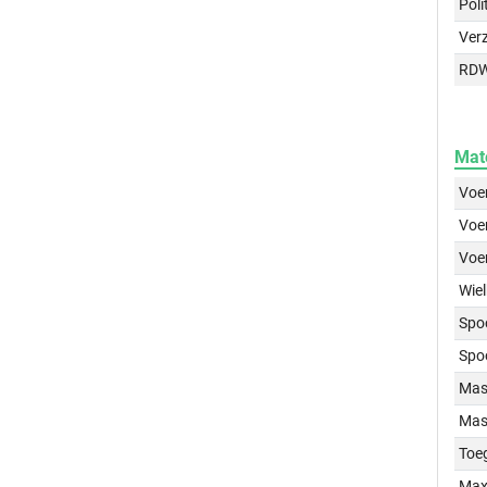
Poli
Ver
RD
Mat
Voer
Voer
Voe
Wiel
Spo
Spo
Mass
Mass
Toe
Max