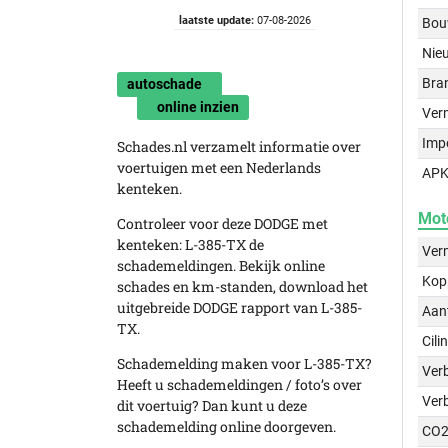
laatste update:
07-08-2026
Bou
Nie
Bra
autoschade
online inzien
Ver
Imp
Schades.nl verzamelt informatie over
voertuigen met een Nederlands
APK
kenteken.
Mot
Controleer voor deze DODGE met
kenteken: L-385-TX de
Ver
schademeldingen. Bekijk online
Kop
schades en km-standen, download het
uitgebreide DODGE rapport van L-385-
Aant
TX.
Cili
Schademelding maken voor L-385-TX?
Verb
Heeft u schademeldingen / foto’s over
Ver
dit voertuig? Dan kunt u deze
schademelding online doorgeven.
CO2