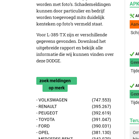
APK
worden met foto’s. Schademeldingen
kunnen door particulier en bedrijf
AP
worden toegevoegd mits duidelijk
kenteken op foto’s vermeld staat.
Aan
Schi
Voor L-385-TX zijn er verschillende
gegevens gevonden. Download het
uitgebreide rapport en bekijk alle
informatie die wij kunnen vinden over
AP
deze DODGE.
Gee
Tijd
zoek meldingen
AP
op merk
Gee
- VOLKSWAGEN
(747.553)
Tijd
- RENAULT
(395.267)
- PEUGEOT
(392.619)
- TOYOTA
(391.047)
Ter
- FORD
(390.031)
- OPEL
(381.130)
Om 