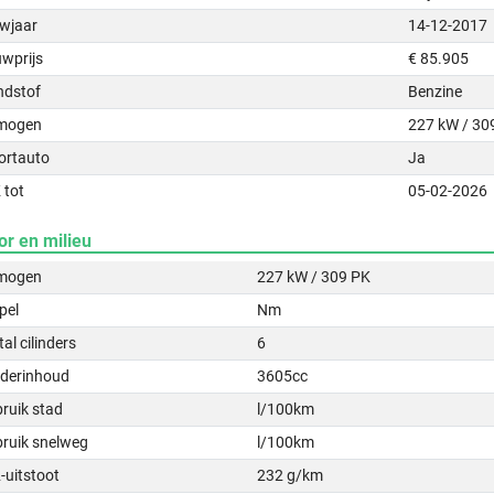
wjaar
14-12-2017
uwprijs
€ 85.905
ndstof
Benzine
mogen
227 kW / 30
ortauto
Ja
 tot
05-02-2026
or en milieu
mogen
227 kW / 309 PK
pel
Nm
al cilinders
6
nderinhoud
3605cc
ruik stad
l/100km
bruik snelweg
l/100km
-uitstoot
232 g/km