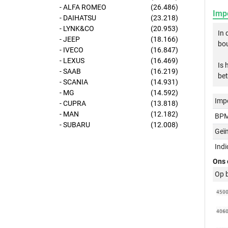
- ALFA ROMEO
(26.486)
Imp
- DAIHATSU
(23.218)
- LYNK&CO
(20.953)
In
- JEEP
(18.166)
bou
- IVECO
(16.847)
- LEXUS
(16.469)
Is 
- SAAB
(16.219)
bet
- SCANIA
(14.931)
- MG
(14.592)
Imp
- CUPRA
(13.818)
- MAN
(12.182)
BPM
- SUBARU
(12.008)
Geï
Ind
Ons 
Op 