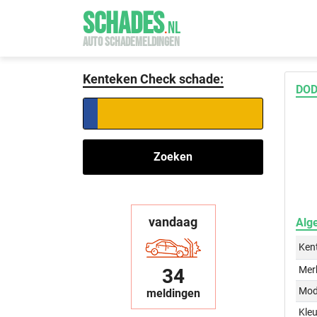
SCHADES
.
NL
AUTO SCHADEMELDINGEN
Kenteken Check schade:
DOD
Zoeken
vandaag
Alg
Ken
Mer
34
Mod
meldingen
Kleu