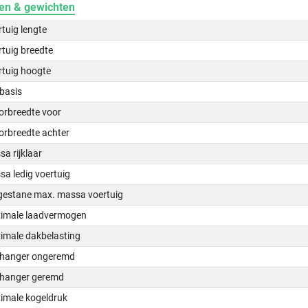
en & gewichten
tuig lengte
tuig breedte
rtuig hoogte
basis
orbreedte voor
orbreedte achter
a rijklaar
a ledig voertuig
gestane max. massa voertuig
imale laadvermogen
imale dakbelasting
hanger ongeremd
hanger geremd
imale kogeldruk