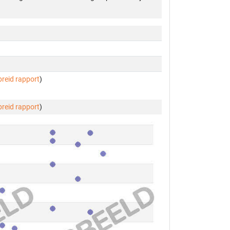
breid rapport
)
breid rapport
)