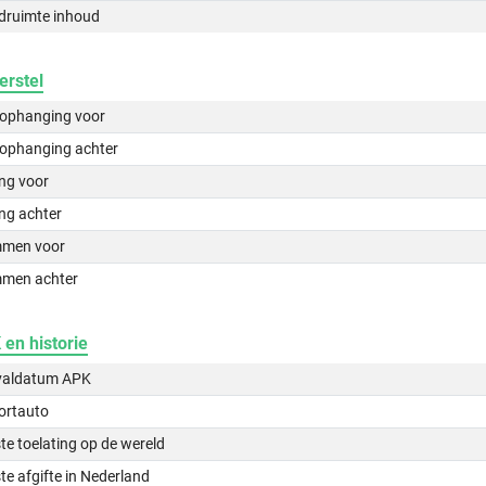
druimte inhoud
erstel
lophanging voor
lophanging achter
ing voor
ng achter
men voor
men achter
en historie
valdatum APK
ortauto
te toelating op de wereld
te afgifte in Nederland