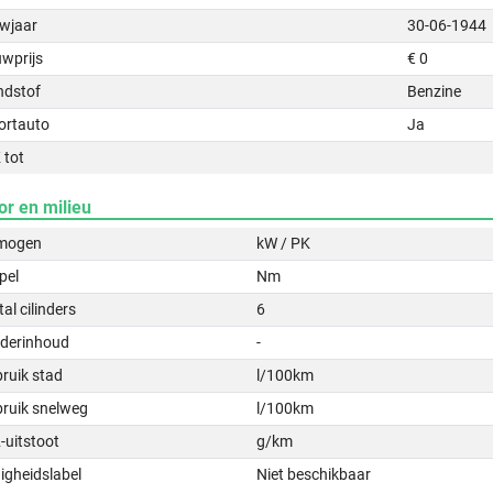
wjaar
30-06-1944
uwprijs
€ 0
ndstof
Benzine
ortauto
Ja
 tot
or en milieu
mogen
kW / PK
pel
Nm
al cilinders
6
nderinhoud
-
ruik stad
l/100km
bruik snelweg
l/100km
-uitstoot
g/km
igheidslabel
Niet beschikbaar