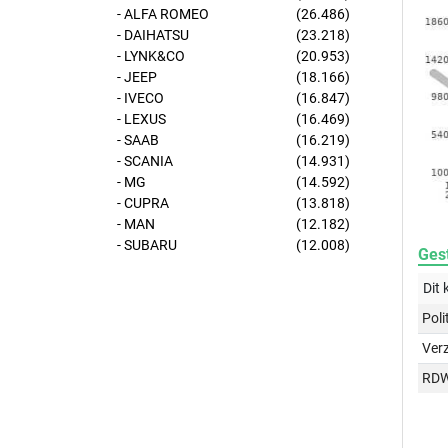
- ALFA ROMEO
(26.486)
- DAIHATSU
(23.218)
- LYNK&CO
(20.953)
- JEEP
(18.166)
- IVECO
(16.847)
- LEXUS
(16.469)
- SAAB
(16.219)
- SCANIA
(14.931)
- MG
(14.592)
- CUPRA
(13.818)
- MAN
(12.182)
- SUBARU
(12.008)
Gest
Dit 
Poli
Ver
RD