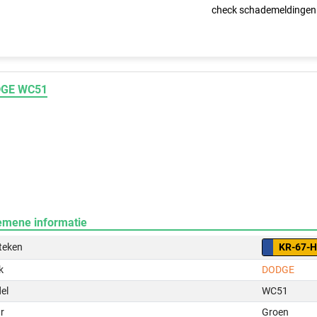
check schademeldingen
GE WC51
emene informatie
teken
KR-67-
k
DODGE
el
WC51
r
Groen