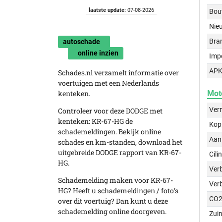
laatste update:
07-08-2026
Bou
Nie
Bra
autoschade
online inzien
Imp
APK
Schades.nl verzamelt informatie over
voertuigen met een Nederlands
kenteken.
Mot
Ver
Controleer voor deze DODGE met
kenteken: KR-67-HG de
Kop
schademeldingen. Bekijk online
Aant
schades en km-standen, download het
uitgebreide DODGE rapport van KR-67-
Cili
HG.
Verb
Schademelding maken voor KR-67-
Ver
HG? Heeft u schademeldingen / foto’s
CO2
over dit voertuig? Dan kunt u deze
schademelding online doorgeven.
Zuin