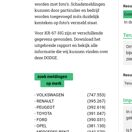
worden met foto’s. Schademeldingen
Resu
kunnen door particulier en bedrijf
Gee
worden toegevoegd mits duidelijk
kenteken op foto’s vermeld staat.
In d
Voor KR-67-HG zijn er verschillende
Ter
gegevens gevonden. Download het
uitgebreide rapport en bekijk alle
Om 
informatie die wij kunnen vinden over
bij
deze DODGE.
zie
Resul
zoek meldingen
op merk
Teru
- VOLKSWAGEN
(747.553)
Imp
- RENAULT
(395.267)
- PEUGEOT
(392.619)
In 
- TOYOTA
(391.047)
geï
- FORD
(390.031)
- OPEL
(381.130)
Is 