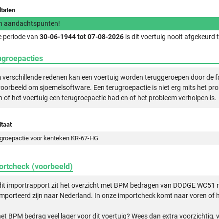
ltaten
n aandachtspunten!
e periode van
30-06-1944 tot 07-08-2026
is dit voertuig nooit afgekeurd
ugroepacties
verschillende redenen kan een voertuig worden teruggeroepen door de f
voorbeeld om sjoemelsoftware. Een terugroepactie is niet erg mits het pr
n of het voertuig een terugroepactie had en of het probleem verholpen is.
taat
groepactie voor kenteken KR-67-HG
ortcheck (voorbeeld)
dit importrapport zit het overzicht met BPM bedragen van DODGE WC51 
mporteerd zijn naar Nederland. In onze importcheck komt naar voren of h
het BPM bedrag veel lager voor dit voertuig? Wees dan extra voorzichtig,