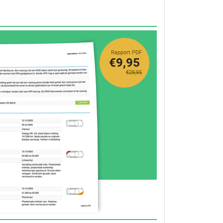
Rapport PDF
€9,95
€29,95