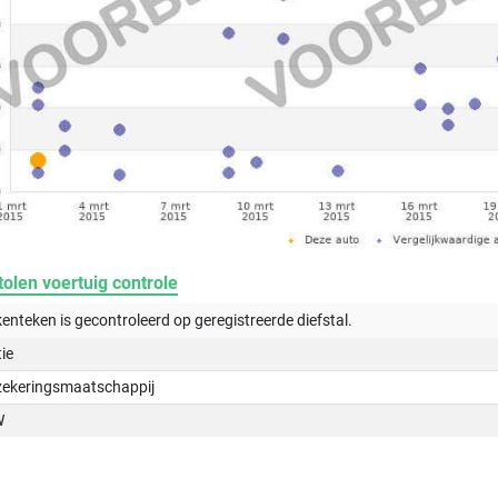
olen voertuig controle
kenteken is gecontroleerd op
geregistreerde
diefstal.
tie
zekeringsmaatschappij
W