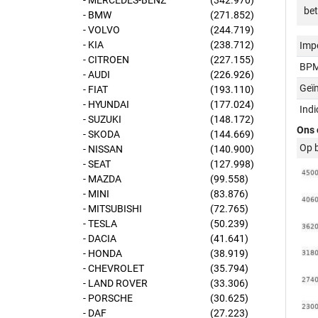
- MERCEDES-BENZ
(342.970)
bet
- BMW
(271.852)
- VOLVO
(244.719)
- KIA
(238.712)
Imp
- CITROEN
(227.155)
BPM
- AUDI
(226.926)
Geï
- FIAT
(193.110)
- HYUNDAI
(177.024)
Ind
- SUZUKI
(148.172)
Ons 
- SKODA
(144.669)
Op 
- NISSAN
(140.900)
- SEAT
(127.998)
- MAZDA
(99.558)
- MINI
(83.876)
- MITSUBISHI
(72.765)
- TESLA
(50.239)
- DACIA
(41.641)
- HONDA
(38.919)
- CHEVROLET
(35.794)
- LAND ROVER
(33.306)
- PORSCHE
(30.625)
- DAF
(27.223)