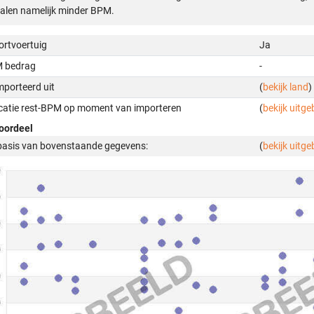
alen namelijk minder BPM.
ortvoertuig
Ja
 bedrag
-
mporteerd uit
(
bekijk land
)
icatie rest-BPM op moment van importeren
(
bekijk uitge
oordeel
basis van bovenstaande gegevens:
(
bekijk uitge