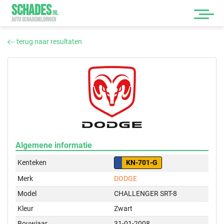
SCHADES
.
NL
AUTO SCHADEMELDINGEN
terug naar resultaten
Algemene informatie
Kenteken
KN-701-G
Merk
DODGE
Model
CHALLENGER SRT-8
Kleur
Zwart
Bouwjaar
31-01-2008