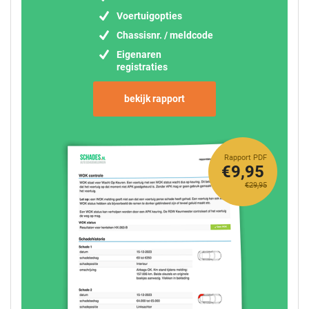
Voertuigopties
Chassisnr. / meldcode
Eigenaren
registraties
bekijk rapport
Rapport PDF
€9,95
€29,95