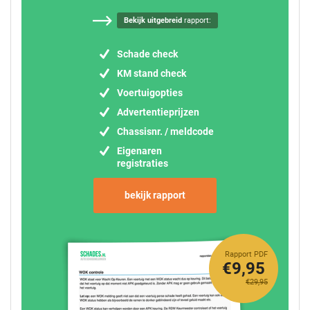
Bekijk uitgebreid
rapport:
Schade check
KM stand check
Voertuigopties
Advertentieprijzen
Chassisnr. / meldcode
Eigenaren
registraties
bekijk rapport
Rapport PDF
€9,95
€29,95