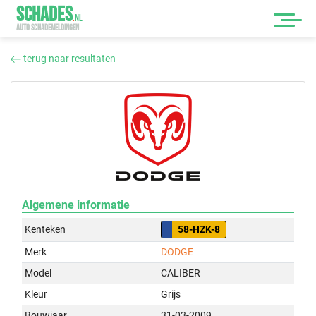
SCHADES
.
NL
AUTO SCHADEMELDINGEN
terug naar resultaten
Algemene informatie
Kenteken
58-HZK-8
Merk
DODGE
Model
CALIBER
Kleur
Grijs
Bouwjaar
31-03-2009