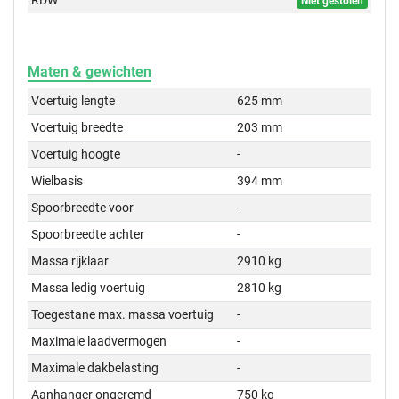
RDW
Niet gestolen
Maten & gewichten
Voertuig lengte
625 mm
Voertuig breedte
203 mm
Voertuig hoogte
-
Wielbasis
394 mm
Spoorbreedte voor
-
Spoorbreedte achter
-
Massa rijklaar
2910 kg
Massa ledig voertuig
2810 kg
Toegestane max. massa voertuig
-
Maximale laadvermogen
-
Maximale dakbelasting
-
Aanhanger ongeremd
750 kg