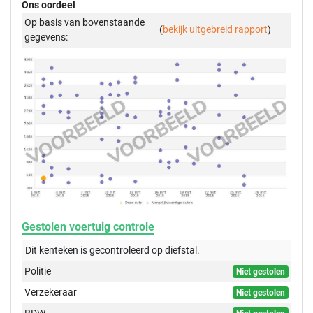
Ons oordeel
Op basis van bovenstaande
(
bekijk uitgebreid rapport
)
gegevens:
Gestolen voertuig controle
Dit kenteken is gecontroleerd op
diefstal.
Politie
Niet gestolen
Verzekeraar
Niet gestolen