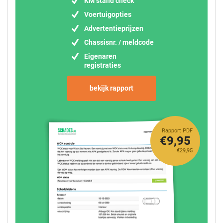
KM stand check
Voertuigopties
Advertentieprijzen
Chassisnr. / meldcode
Eigenaren
registraties
bekijk rapport
Rapport PDF
€9,95
€29,95