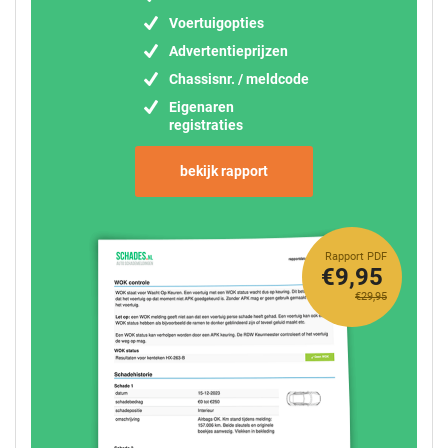
Voertuigopties
Advertentieprijzen
Chassisnr. / meldcode
Eigenaren
registraties
bekijk rapport
Rapport PDF
€9,95
€29,95