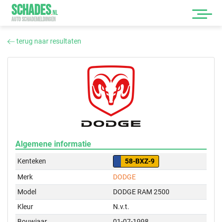
SCHADES
.
NL
AUTO SCHADEMELDINGEN
terug naar resultaten
Algemene informatie
Kenteken
58-BXZ-9
Merk
DODGE
Model
DODGE RAM 2500
Kleur
N.v.t.
Bouwjaar
01-07-1998