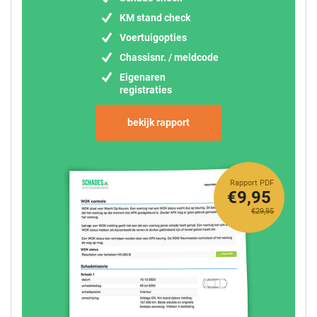
KM stand check
Voertuigopties
Chassisnr. / meldcode
Eigenaren
registraties
bekijk rapport
Rapport PDF
€9,95
€29,95