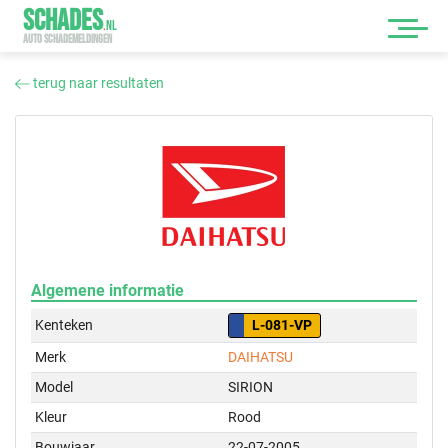
SCHADES
.
NL
AUTO SCHADEMELDINGEN
terug naar resultaten
Algemene informatie
Kenteken
L-081-VP
Merk
DAIHATSU
Model
SIRION
Kleur
Rood
Bouwjaar
22-07-2005