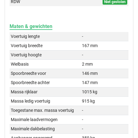
RDW
Niet gestolen
Maten & gewichten
Voertuig lengte
-
Voertuig breedte
167 mm
Voertuig hoogte
-
Wielbasis
2 mm
Spoorbreedte voor
146 mm
Spoorbreedte achter
147 mm
Massa rijklaar
1015 kg
Massa ledig voertuig
915 kg
Toegestane max. massa voertuig
-
Maximale laadvermogen
-
Maximale dakbelasting
-