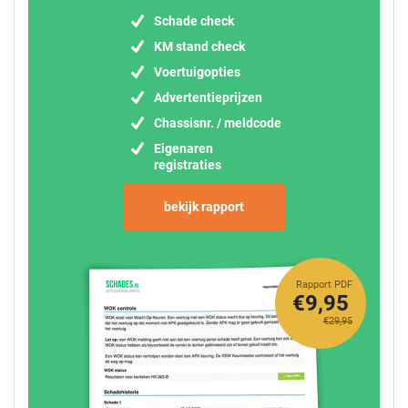
Schade check
KM stand check
Voertuigopties
Advertentieprijzen
Chassisnr. / meldcode
Eigenaren
registraties
bekijk rapport
Rapport PDF
€9,95
€29,95