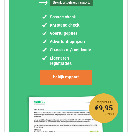
Bekijk uitgebreid
rapport:
Schade check
KM stand check
Voertuigopties
Advertentieprijzen
Chassisnr. / meldcode
Eigenaren
registraties
bekijk rapport
Rapport PDF
€9,95
€29,95