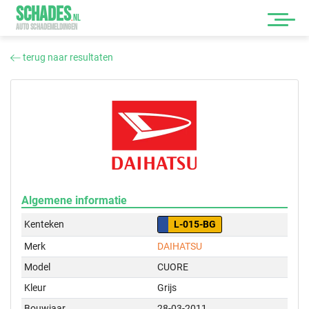
SCHADES
.
NL
AUTO SCHADEMELDINGEN
terug naar resultaten
Algemene informatie
Kenteken
L-015-BG
Merk
DAIHATSU
Model
CUORE
Kleur
Grijs
Bouwjaar
28-03-2011