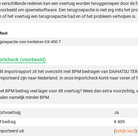
verschillende redenen kan een voertuig worden teruggeroepen door de f
voorbeeld om sjoemelsoftware. Een terugroepactie is niet erg mits het pr
n of het voertuig een terugroepactie had en of het probleem verholpen is.
taat
groepactie voor kenteken KX-450-T
ortcheck (voorbeeld)
dit importrapport zit het overzicht met BPM bedragen van DAIHATSU TE
mporteerd zijn naar Nederland. In onze importcheck komt naar voren of h
het BPM bedrag veel lager voor dit voertuig? Wees dan extra voorzichtig,
alen namelijk minder BPM.
ortvoertuig
Ja
 bedrag
€ 409
mporteerd uit
(
bekijk land
)