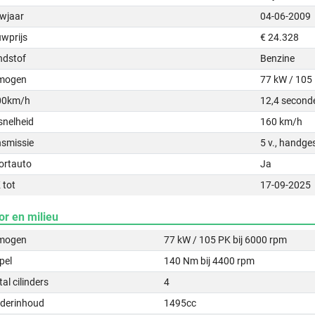
wjaar
04-06-2009
uwprijs
€ 24.328
ndstof
Benzine
mogen
77 kW / 105
00km/h
12,4 second
snelheid
160 km/h
nsmissie
5 v., handge
ortauto
Ja
 tot
17-09-2025
or en milieu
mogen
77 kW / 105 PK bij 6000 rpm
pel
140 Nm bij 4400 rpm
al cilinders
4
nderinhoud
1495cc