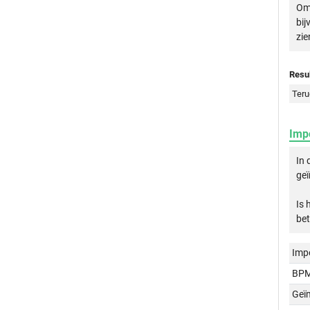
Om 
bij
zie
Resul
Teru
Imp
In 
geï
Is 
bet
Imp
BPM
Geï