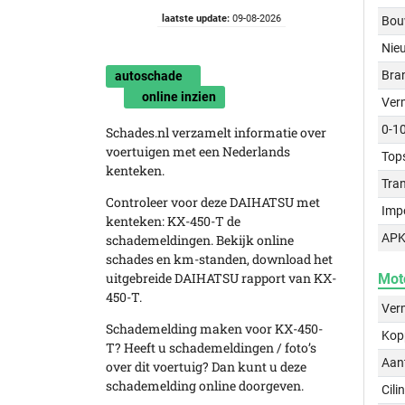
laatste update:
09-08-2026
Bou
Nie
Bra
autoschade
online inzien
Ver
0-1
Schades.nl verzamelt informatie over
voertuigen met een Nederlands
Top
kenteken.
Tra
Controleer voor deze DAIHATSU met
Imp
kenteken: KX-450-T de
APK
schademeldingen. Bekijk online
schades en km-standen, download het
uitgebreide DAIHATSU rapport van KX-
Mot
450-T.
Ver
Schademelding maken voor KX-450-
Kop
T? Heeft u schademeldingen / foto’s
Aant
over dit voertuig? Dan kunt u deze
schademelding online doorgeven.
Cili