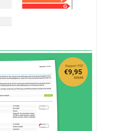
Rapport PDF
€9,95
€29,95