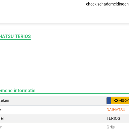
check schademeldingen
HATSU TERIOS
emene informatie
teken
KX-450-
k
DAIHATSU
el
TERIOS
r
Grijs