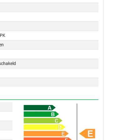
 PK
en
schakeld