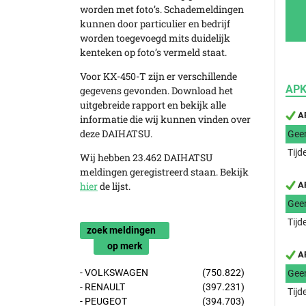
worden met foto’s. Schademeldingen
kunnen door particulier en bedrijf
worden toegevoegd mits duidelijk
kenteken op foto’s vermeld staat.
Voor KX-450-T zijn er verschillende
APK
gegevens gevonden. Download het
uitgebreide rapport en bekijk alle
AP
informatie die wij kunnen vinden over
deze DAIHATSU.
Gee
Tijd
Wij hebben 23.462 DAIHATSU
meldingen geregistreerd staan. Bekijk
hier
de lijst.
AP
Gee
Tijd
zoek meldingen
op merk
AP
- VOLKSWAGEN
(750.822)
Gee
- RENAULT
(397.231)
Tijd
- PEUGEOT
(394.703)