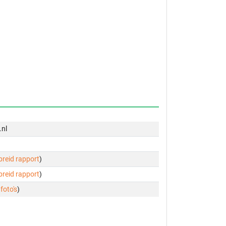
.nl
ebreid rapport
)
ebreid rapport
)
 foto's
)