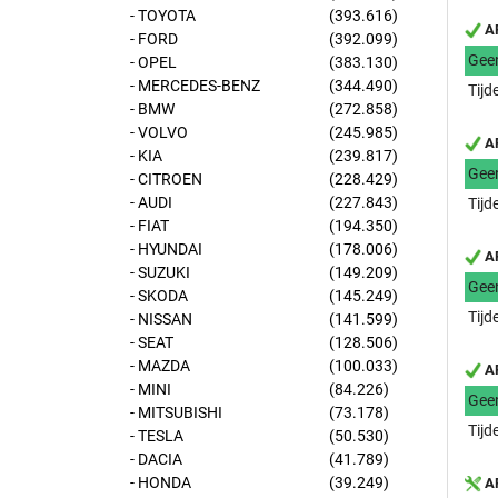
- TOYOTA
(393.616)
AP
- FORD
(392.099)
Gee
- OPEL
(383.130)
- MERCEDES-BENZ
(344.490)
Tijd
- BMW
(272.858)
- VOLVO
(245.985)
AP
- KIA
(239.817)
Gee
- CITROEN
(228.429)
- AUDI
(227.843)
Tijd
- FIAT
(194.350)
- HYUNDAI
(178.006)
AP
- SUZUKI
(149.209)
Gee
- SKODA
(145.249)
Tijd
- NISSAN
(141.599)
- SEAT
(128.506)
- MAZDA
(100.033)
AP
- MINI
(84.226)
Gee
- MITSUBISHI
(73.178)
Tijd
- TESLA
(50.530)
- DACIA
(41.789)
- HONDA
(39.249)
AP