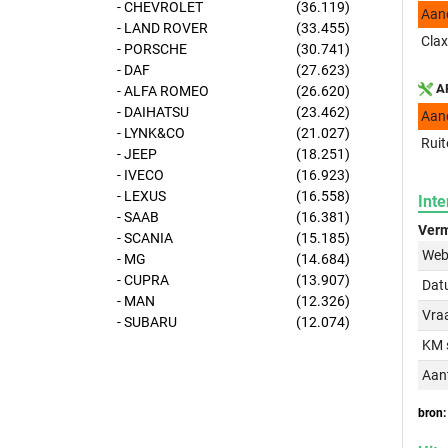
- CHEVROLET
(36.119)
Aan
- LAND ROVER
(33.455)
Clax
- PORSCHE
(30.741)
- DAF
(27.623)
AP
- ALFA ROMEO
(26.620)
- DAIHATSU
(23.462)
Aan
- LYNK&CO
(21.027)
Ruit
- JEEP
(18.251)
- IVECO
(16.923)
- LEXUS
(16.558)
Inte
- SAAB
(16.381)
Verm
- SCANIA
(15.185)
Web
- MG
(14.684)
- CUPRA
(13.907)
Dat
- MAN
(12.326)
Vraa
- SUBARU
(12.074)
KM 
Aant
bron: