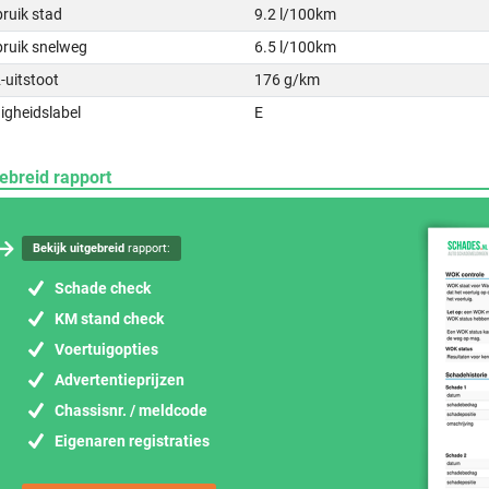
ruik stad
9.2 l/100km
bruik snelweg
6.5 l/100km
-uitstoot
176 g/km
igheidslabel
E
ebreid rapport
Bekijk uitgebreid
rapport:
Schade check
KM stand check
Voertuigopties
Advertentieprijzen
Chassisnr. / meldcode
Eigenaren registraties