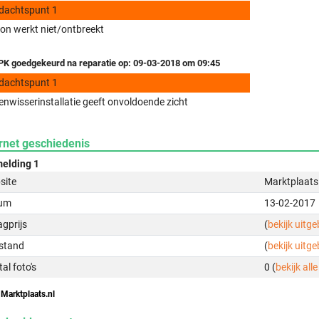
dachtspunt 1
on werkt niet/ontbreekt
K goedgekeurd na reparatie op: 09-03-2018 om 09:45
dachtspunt 1
enwisserinstallatie geeft onvoldoende zicht
rnet geschiedenis
elding 1
site
Marktplaats
um
13-02-2017
gprijs
(
bekijk uitg
stand
(
bekijk uitg
al foto's
0 (
bekijk alle
 Marktplaats.nl