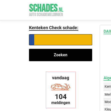
SCHADES
.
NL
AUTO SCHADEMELDINGEN
Kenteken Check schade:
DAI
Zoeken
vandaag
Alg
Ken
Mer
104
Mod
meldingen
Kleu