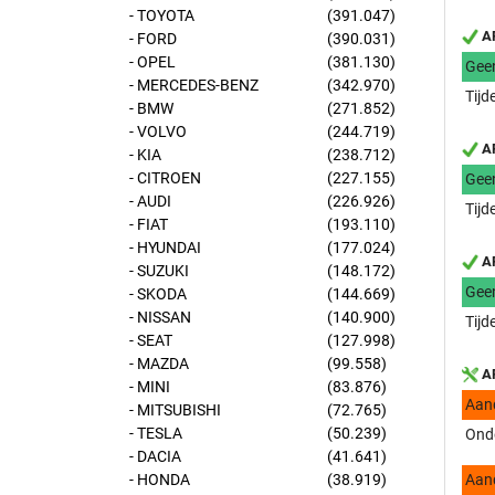
- TOYOTA
(391.047)
AP
- FORD
(390.031)
- OPEL
(381.130)
Gee
- MERCEDES-BENZ
(342.970)
Tijd
- BMW
(271.852)
- VOLVO
(244.719)
AP
- KIA
(238.712)
- CITROEN
(227.155)
Gee
- AUDI
(226.926)
Tijd
- FIAT
(193.110)
- HYUNDAI
(177.024)
AP
- SUZUKI
(148.172)
Gee
- SKODA
(144.669)
- NISSAN
(140.900)
Tijd
- SEAT
(127.998)
- MAZDA
(99.558)
AP
- MINI
(83.876)
Aan
- MITSUBISHI
(72.765)
- TESLA
(50.239)
Onde
- DACIA
(41.641)
- HONDA
(38.919)
Aan