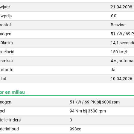
wjaar
21-04-2008
uwprijs
€ 0
ndstof
Benzine
mogen
51 kW / 69 
00km/h
14,1 second
snelheid
150 km/h
nsmissie
4 v., automa
ortauto
Ja
 tot
10-04-2026
or en milieu
mogen
51 kW / 69 PK bij 6000 rpm
pel
94 Nm bij 3600 rpm
al cilinders
3
nderinhoud
998cc