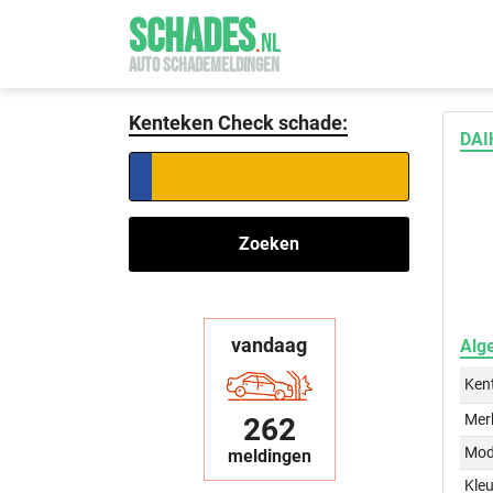
SCHADES
.
NL
AUTO SCHADEMELDINGEN
Kenteken Check schade:
DAI
Zoeken
vandaag
Alg
Ken
Mer
262
Mod
meldingen
Kleu