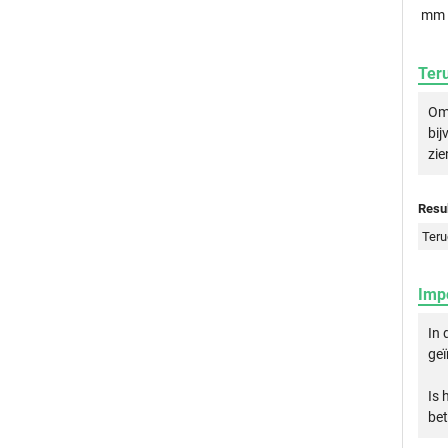
mm
Ter
Om 
bij
zie
Resul
Teru
Imp
In 
geï
Is 
bet