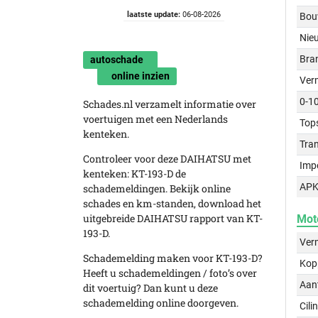
laatste update:
06-08-2026
Bou
Nie
Bra
autoschade
online inzien
Ver
0-1
Schades.nl verzamelt informatie over
voertuigen met een Nederlands
Top
kenteken.
Tra
Controleer voor deze DAIHATSU met
Imp
kenteken: KT-193-D de
APK
schademeldingen. Bekijk online
schades en km-standen, download het
uitgebreide DAIHATSU rapport van KT-
Mot
193-D.
Ver
Schademelding maken voor KT-193-D?
Kop
Heeft u schademeldingen / foto’s over
Aant
dit voertuig? Dan kunt u deze
schademelding online doorgeven.
Cili