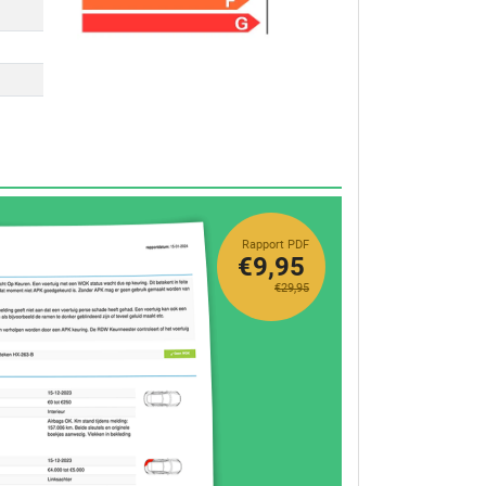
Rapport PDF
€9,95
€29,95