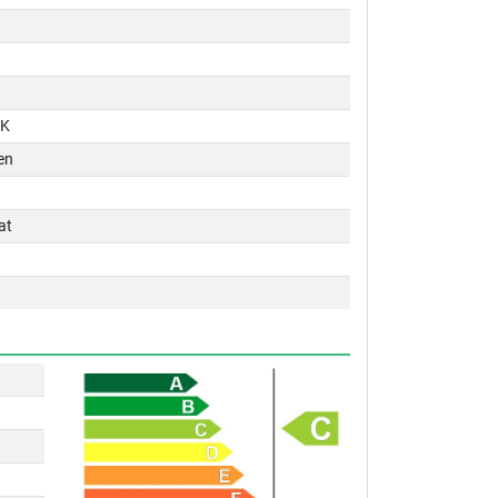
PK
en
at