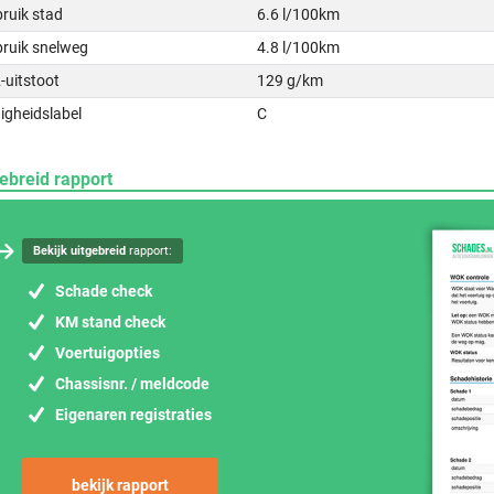
ruik stad
6.6 l/100km
bruik snelweg
4.8 l/100km
-uitstoot
129 g/km
igheidslabel
C
ebreid rapport
Bekijk uitgebreid
rapport:
Schade check
KM stand check
Voertuigopties
Chassisnr. / meldcode
Eigenaren registraties
bekijk rapport