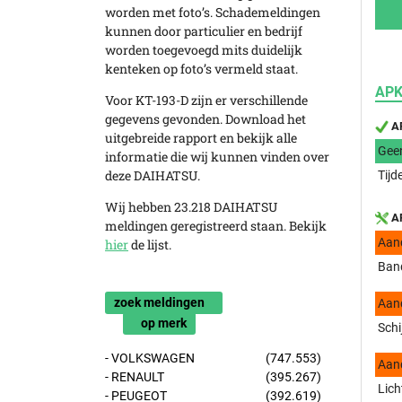
worden met foto’s. Schademeldingen
kunnen door particulier en bedrijf
worden toegevoegd mits duidelijk
kenteken op foto’s vermeld staat.
APK
Voor KT-193-D zijn er verschillende
gegevens gevonden. Download het
AP
uitgebreide rapport en bekijk alle
Gee
informatie die wij kunnen vinden over
deze DAIHATSU.
Tijd
Wij hebben 23.218 DAIHATSU
AP
meldingen geregistreerd staan. Bekijk
Aan
hier
de lijst.
Ban
zoek meldingen
Aan
op merk
Schi
- VOLKSWAGEN
(747.553)
Aan
- RENAULT
(395.267)
Lich
- PEUGEOT
(392.619)