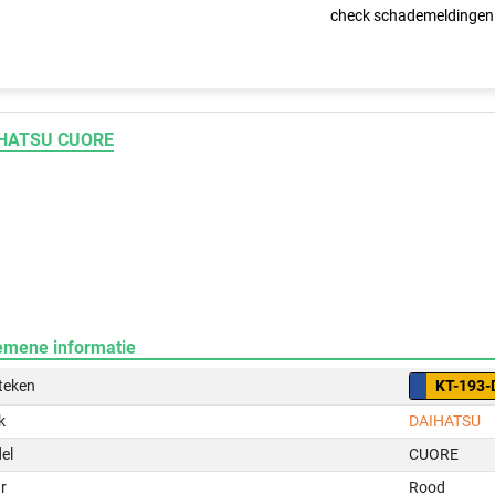
check schademeldingen
HATSU CUORE
emene informatie
teken
KT-193-
k
DAIHATSU
el
CUORE
r
Rood