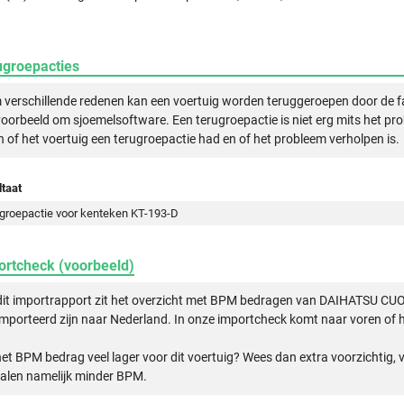
ugroepacties
verschillende redenen kan een voertuig worden teruggeroepen door de f
voorbeeld om sjoemelsoftware. Een terugroepactie is niet erg mits het pr
n of het voertuig een terugroepactie had en of het probleem verholpen is.
taat
groepactie voor kenteken KT-193-D
ortcheck (voorbeeld)
dit importrapport zit het overzicht met BPM bedragen van DAIHATSU CU
mporteerd zijn naar Nederland. In onze importcheck komt naar voren of h
het BPM bedrag veel lager voor dit voertuig? Wees dan extra voorzichtig,
alen namelijk minder BPM.