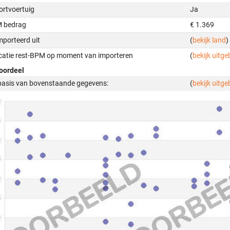
ortvoertuig
Ja
 bedrag
€ 1.369
mporteerd uit
(
bekijk land
)
icatie rest-BPM op moment van importeren
(
bekijk uitge
oordeel
basis van bovenstaande gegevens:
(
bekijk uitge