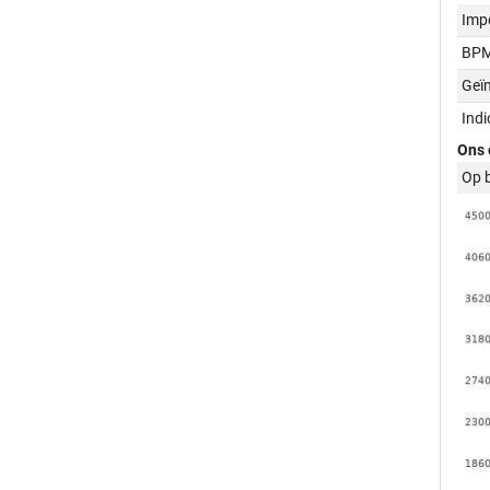
Imp
BPM
Geï
Ind
Ons 
Op 