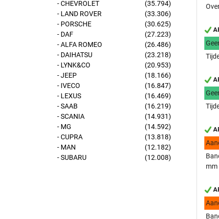
- CHEVROLET
(35.794)
Over
- LAND ROVER
(33.306)
- PORSCHE
(30.625)
AP
- DAF
(27.223)
Gee
- ALFA ROMEO
(26.486)
- DAIHATSU
(23.218)
Tijd
- LYNK&CO
(20.953)
- JEEP
(18.166)
AP
- IVECO
(16.847)
Gee
- LEXUS
(16.469)
- SAAB
(16.219)
Tijd
- SCANIA
(14.931)
- MG
(14.592)
AP
- CUPRA
(13.818)
Aan
- MAN
(12.182)
Band
- SUBARU
(12.008)
mm
AP
Aan
Band