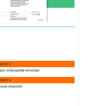
spunt 2
er ondeugdelijk bevestigd
spunt 4
njuist afgesteld