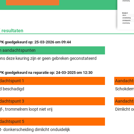
 resultaten
K goedgekeurd op: 25-03-2026 om 09:44
n aandachtspunten
ens deze keuring zijn er geen gebreken geconstateerd
K goedgekeurd na reparatie op: 24-03-2025 om 12:30
dachtspunt 1
Aandacht
d beschadigd
Schokdemp
dachtspunt 3
Aandacht
jf-, trommelrem loopt niet vrij
Dimlicht o
dachtspunt 5
t- donkerscheiding dimlicht onduidelijk