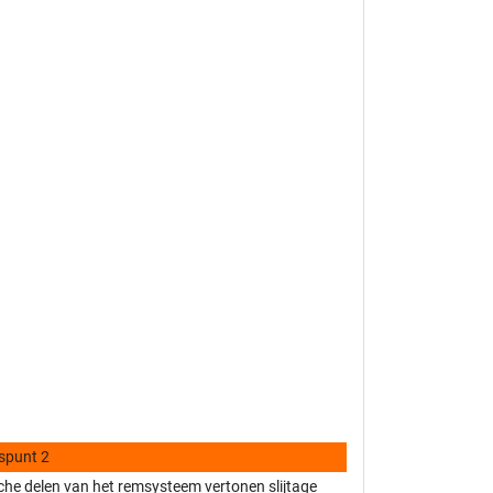
spunt 2
he delen van het remsysteem vertonen slijtage