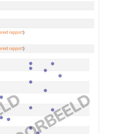
breid rapport
)
breid rapport
)