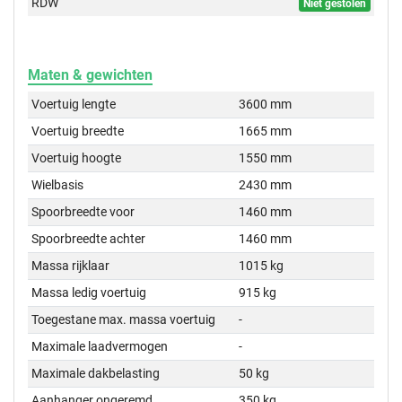
RDW
Niet gestolen
Maten & gewichten
Voertuig lengte
3600 mm
Voertuig breedte
1665 mm
Voertuig hoogte
1550 mm
Wielbasis
2430 mm
Spoorbreedte voor
1460 mm
Spoorbreedte achter
1460 mm
Massa rijklaar
1015 kg
Massa ledig voertuig
915 kg
Toegestane max. massa voertuig
-
Maximale laadvermogen
-
Maximale dakbelasting
50 kg
Aanhanger ongeremd
350 kg