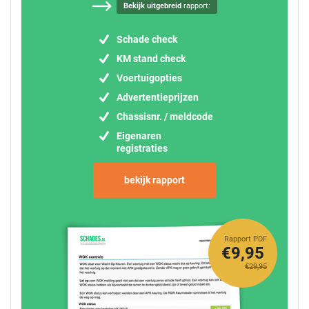
Bekijk uitgebreid
rapport:
Schade check
KM stand check
Voertuigopties
Advertentieprijzen
Chassisnr. / meldcode
Eigenaren
registraties
bekijk rapport
Rapport PDF
€9,95
€29,95