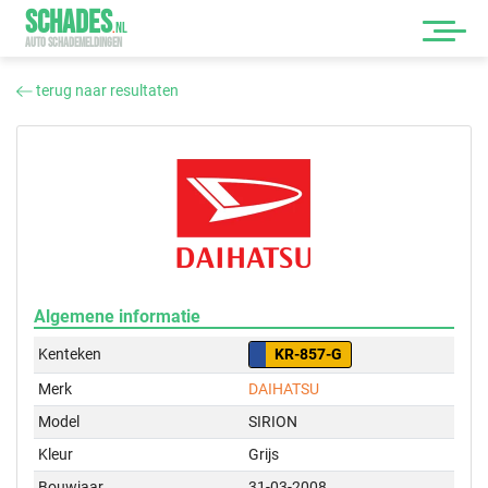
SCHADES
.
NL
AUTO SCHADEMELDINGEN
terug naar resultaten
Algemene informatie
Kenteken
KR-857-G
Merk
DAIHATSU
Model
SIRION
Kleur
Grijs
Bouwjaar
31-03-2008