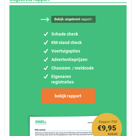
Bekijk uitgebreid
rapport:
Schade check
KM stand check
Voertuigopties
Advertentieprijzen
Chassisnr. / meldcode
Eigenaren
registraties
bekijk rapport
Rapport PDF
€9,95
€29,95