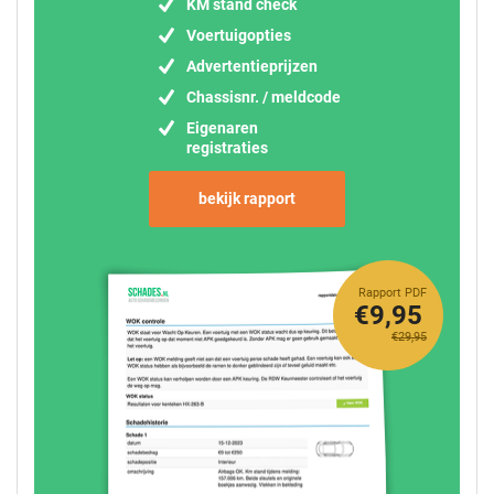
KM stand check
Voertuigopties
Advertentieprijzen
Chassisnr. / meldcode
Eigenaren
registraties
bekijk rapport
Rapport PDF
€9,95
€29,95