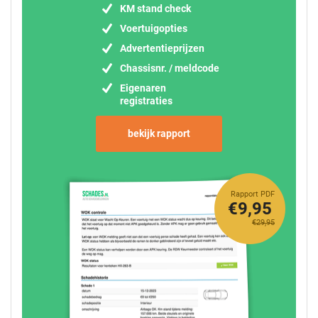
KM stand check
Voertuigopties
Advertentieprijzen
Chassisnr. / meldcode
Eigenaren
registraties
bekijk rapport
Rapport PDF
€9,95
€29,95