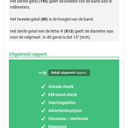
Het eerste getal (
145
) geeft de breedte van de band aan in
millimeters.
Het tweede getal (
80
) is de hoogte van de band.
Het derde getal met de letter R (
R13
) geeft de diameter aan
voor de velgmaat. In dit geval is dat 13" (inch).
Uitgebreid rapport
Bekijk uitgebreid
rapport:
Schade check
KM stand check
Voertuigopties
Advertentieprijzen
Chassisnr. / meldcode
Eigenaren