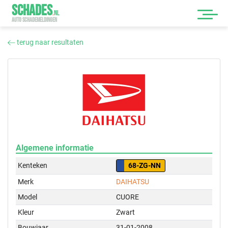
SCHADES
.
NL
AUTO SCHADEMELDINGEN
terug naar resultaten
Algemene informatie
Kenteken
68-ZG-NN
Merk
DAIHATSU
Model
CUORE
Kleur
Zwart
Bouwjaar
31-01-2008