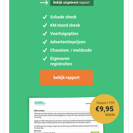
Bekijk uitgebreid
rapport:
Schade check
KM stand check
Voertuigopties
Advertentieprijzen
Chassisnr. / meldcode
Eigenaren
registraties
bekijk rapport
Rapport PDF
€9,95
€29,95