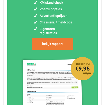
KM stand check
Voertuigopties
Advertentieprijzen
Chassisnr. / meldcode
Eigenaren
registraties
bekijk rapport
Rapport PDF
€9,95
€29,95