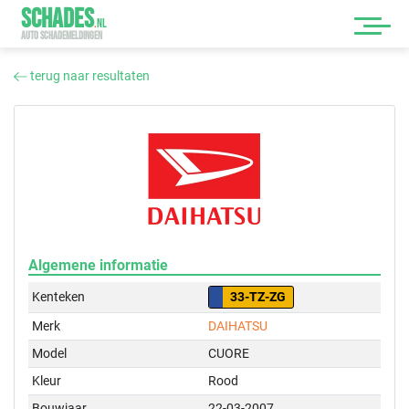
SCHADES
.
NL
AUTO SCHADEMELDINGEN
terug naar resultaten
Algemene informatie
Kenteken
33-TZ-ZG
Merk
DAIHATSU
Model
CUORE
Kleur
Rood
Bouwjaar
22-03-2007