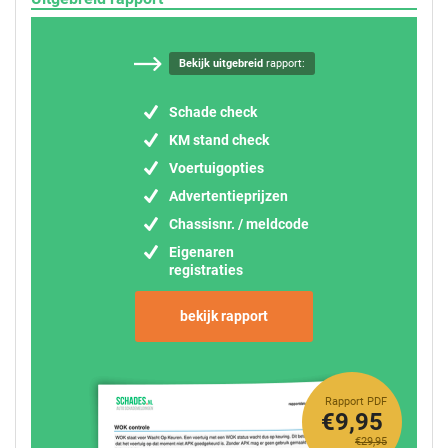
Bekijk uitgebreid
rapport:
Schade check
KM stand check
Voertuigopties
Advertentieprijzen
Chassisnr. / meldcode
Eigenaren
registraties
bekijk rapport
Rapport PDF
€9,95
€29,95