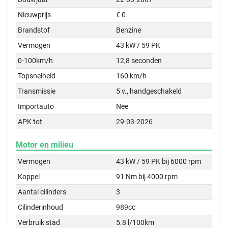
Nieuwprijs
€ 0
Brandstof
Benzine
Vermogen
43 kW / 59 PK
0-100km/h
12,8 seconden
Topsnelheid
160 km/h
Transmissie
5 v., handgeschakeld
Importauto
Nee
APK tot
29-03-2026
Motor en milieu
Vermogen
43 kW / 59 PK bij 6000 rpm
Koppel
91 Nm bij 4000 rpm
Aantal cilinders
3
Cilinderinhoud
989cc
Verbruik stad
5.8 l/100km