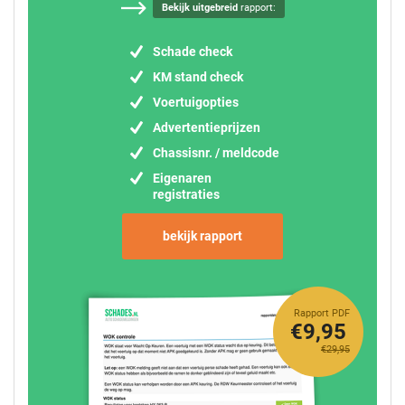
Bekijk uitgebreid
rapport:
Schade check
KM stand check
Voertuigopties
Advertentieprijzen
Chassisnr. / meldcode
Eigenaren
registraties
bekijk rapport
Rapport PDF
€9,95
€29,95