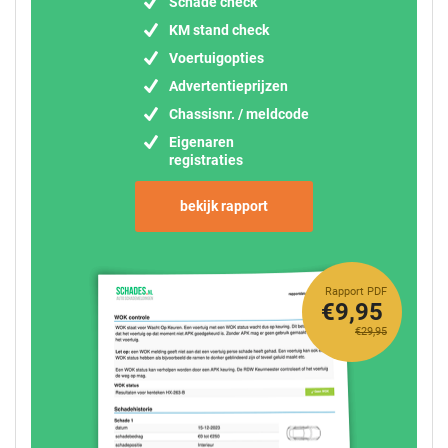
Schade check
KM stand check
Voertuigopties
Advertentieprijzen
Chassisnr. / meldcode
Eigenaren
registraties
bekijk rapport
Rapport PDF
€9,95
€29,95