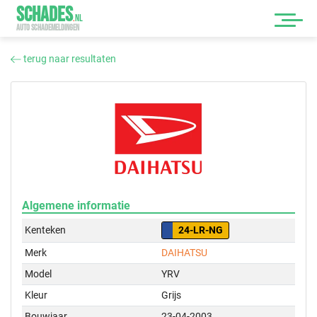
SCHADES
.
NL
AUTO SCHADEMELDINGEN
terug naar resultaten
Algemene informatie
Kenteken
24-LR-NG
Merk
DAIHATSU
Model
YRV
Kleur
Grijs
Bouwjaar
23-04-2003