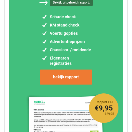
Bekijk uitgebreid
rapport:
Schade check
KM stand check
Voertuigopties
Advertentieprijzen
Chassisnr. / meldcode
Eigenaren
registraties
bekijk rapport
Rapport PDF
€9,95
€29,95