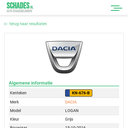
SCHADES
.
NL
AUTO SCHADEMELDINGEN
terug naar resultaten
Algemene informatie
Kenteken
KN-676-B
Merk
DACIA
Model
LOGAN
Kleur
Grijs
Bouwjaar
15-10-2016