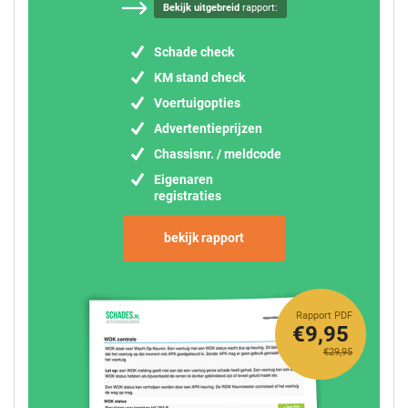
Bekijk uitgebreid
rapport:
Schade check
KM stand check
Voertuigopties
Advertentieprijzen
Chassisnr. / meldcode
Eigenaren
registraties
bekijk rapport
Rapport PDF
€9,95
€29,95