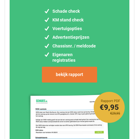
Schade check
KM stand check
Voertuigopties
Advertentieprijzen
Chassisnr. / meldcode
Eigenaren
registraties
bekijk rapport
Rapport PDF
€9,95
€29,95