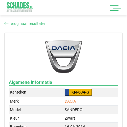
SCHADES
.
NL
AUTO SCHADEMELDINGEN
terug naar resultaten
Algemene informatie
Kenteken
KN-604-G
Merk
DACIA
Model
SANDERO
Kleur
Zwart
Bouwjaar
16-06-2014