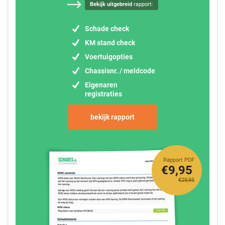
Bekijk uitgebreid
rapport:
Schade check
KM stand check
Voertuigopties
Chassisnr. / meldcode
Eigenaren
registraties
bekijk rapport
Rapport PDF
€9,95
€29,95