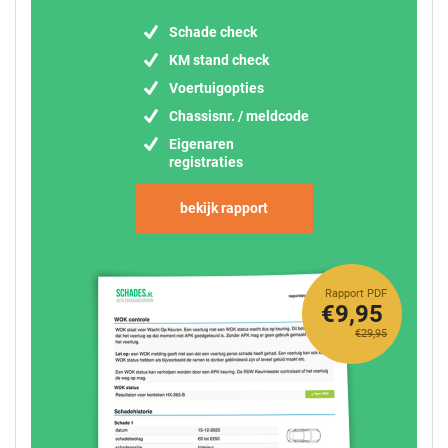
Schade check
KM stand check
Voertuigopties
Chassisnr. / meldcode
Eigenaren
registraties
bekijk rapport
Rapport PDF
€9,95
€29,95