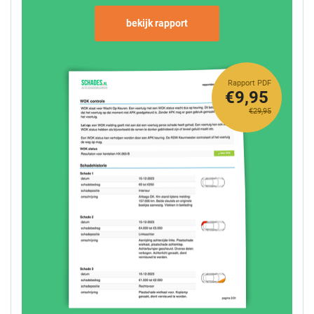
bekijk rapport
Rapport PDF
€9,95
€29,95