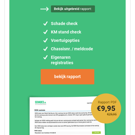
Bekijk uitgebreid
rapport:
Schade check
KM stand check
Voertuigopties
Chassisnr. / meldcode
Eigenaren
registraties
bekijk rapport
Rapport PDF
€9,95
€29,95