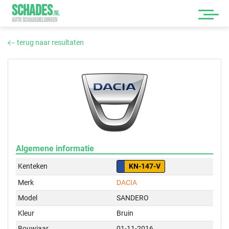
SCHADES
.
NL
AUTO SCHADEMELDINGEN
terug naar resultaten
Algemene informatie
Kenteken
KN-147-V
Merk
DACIA
Model
SANDERO
Kleur
Bruin
Bouwjaar
01-11-2016