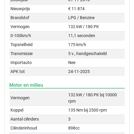
Nieuwprijs
€ 11.874
Brandstof
LPG / Benzine
Vermogen
132 kW / 180 PK
0-100km/h
11,1 seconden
Topsnelheid
175 km/h
Transmissie
5 v., handgeschakeld
Importauto
Nee
APK tot
24-11-2025
Motor en milieu
132 kW / 180 PK bij 10000
Vermogen
rpm
Koppel
135 Nm bij 2500 rpm
Aantal cilinders
3
Cilinderinhoud
898cc