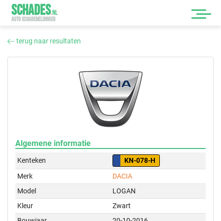
SCHADES
.
NL
AUTO SCHADEMELDINGEN
terug naar resultaten
Algemene informatie
Kenteken
KN-078-H
Merk
DACIA
Model
LOGAN
Kleur
Zwart
Bouwjaar
20-10-2016