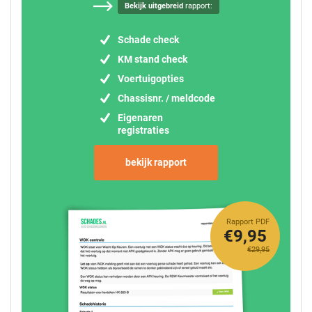
Bekijk uitgebreid
rapport:
Schade check
KM stand check
Voertuigopties
Chassisnr. / meldcode
Eigenaren
registraties
bekijk rapport
Rapport PDF
€9,95
€29,95