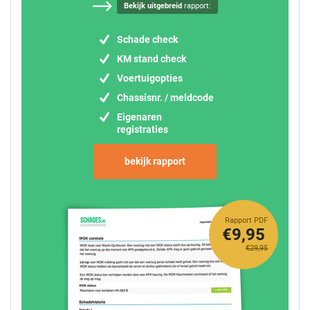
Bekijk uitgebreid
rapport:
Schade check
KM stand check
Voertuigopties
Chassisnr. / meldcode
Eigenaren
registraties
bekijk rapport
Rapport PDF
€9,95
€29,95