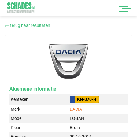
SCHADES
.
NL
AUTO SCHADEMELDINGEN
terug naar resultaten
Algemene informatie
Kenteken
KN-070-H
Merk
DACIA
Model
LOGAN
Kleur
Bruin
Bouwjaar
29-10-2016