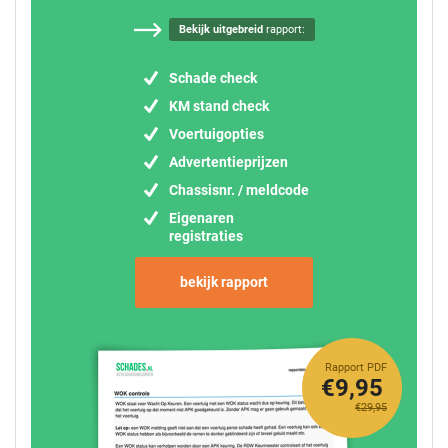
Bekijk uitgebreid
rapport:
Schade check
KM stand check
Voertuigopties
Advertentieprijzen
Chassisnr. / meldcode
Eigenaren
registraties
bekijk rapport
Rapport PDF
€9,95
€29,95