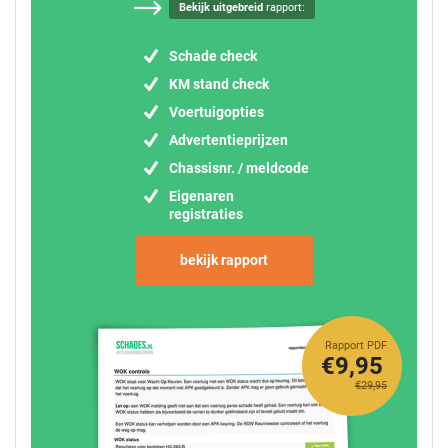
Bekijk uitgebreid
rapport:
Schade check
KM stand check
Voertuigopties
Advertentieprijzen
Chassisnr. / meldcode
Eigenaren
registraties
bekijk rapport
Rapport PDF
€9,95
€29,95