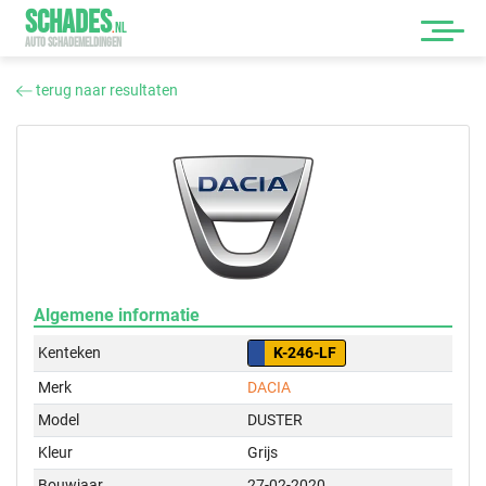
SCHADES
.
NL
AUTO SCHADEMELDINGEN
terug naar resultaten
Algemene informatie
Kenteken
K-246-LF
Merk
DACIA
Model
DUSTER
Kleur
Grijs
Bouwjaar
27-02-2020