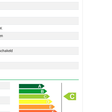
PK
en
schakeld