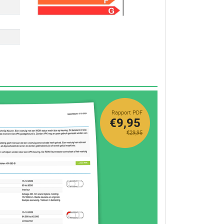
Rapport PDF
€9,95
€29,95