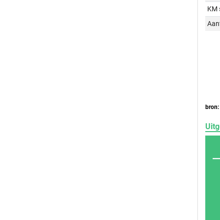
KM 
Aant
bron:
Uitg