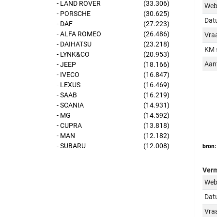
- LAND ROVER
(33.306)
Web
- PORSCHE
(30.625)
Dat
- DAF
(27.223)
- ALFA ROMEO
(26.486)
Vraa
- DAIHATSU
(23.218)
KM 
- LYNK&CO
(20.953)
Aant
- JEEP
(18.166)
- IVECO
(16.847)
- LEXUS
(16.469)
- SAAB
(16.219)
- SCANIA
(14.931)
- MG
(14.592)
- CUPRA
(13.818)
- MAN
(12.182)
- SUBARU
(12.008)
bron:
Verm
Web
Dat
Vraa