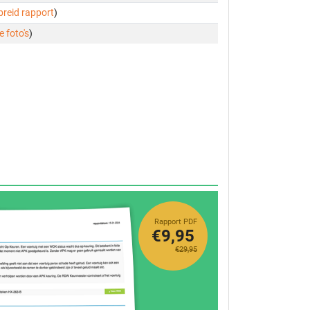
ebreid rapport
)
e foto's
)
Rapport PDF
€9,95
€29,95