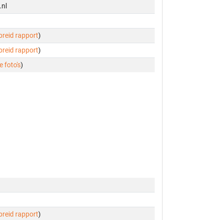
.nl
ebreid rapport
)
ebreid rapport
)
e foto's
)
ebreid rapport
)