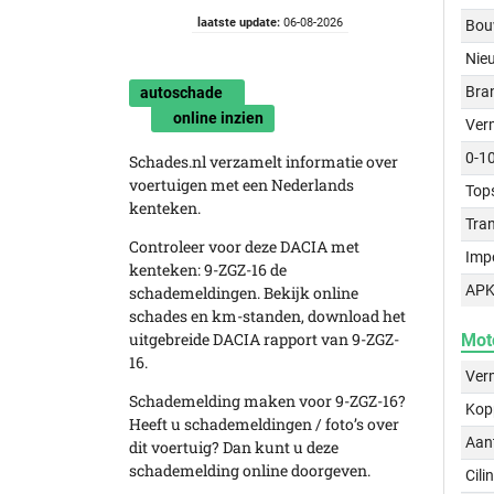
laatste update:
06-08-2026
Bou
Nie
Bra
autoschade
online inzien
Ver
0-1
Schades.nl verzamelt informatie over
voertuigen met een Nederlands
Top
kenteken.
Tra
Controleer voor deze DACIA met
Imp
kenteken: 9-ZGZ-16 de
APK
schademeldingen. Bekijk online
schades en km-standen, download het
uitgebreide DACIA rapport van 9-ZGZ-
Mot
16.
Ver
Schademelding maken voor 9-ZGZ-16?
Kop
Heeft u schademeldingen / foto’s over
Aant
dit voertuig? Dan kunt u deze
schademelding online doorgeven.
Cili