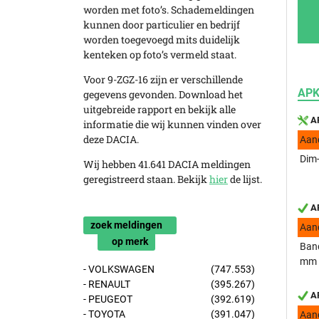
worden met foto’s. Schademeldingen
kunnen door particulier en bedrijf
worden toegevoegd mits duidelijk
kenteken op foto’s vermeld staat.
Voor 9-ZGZ-16 zijn er verschillende
APK
gegevens gevonden. Download het
uitgebreide rapport en bekijk alle
AP
informatie die wij kunnen vinden over
deze DACIA.
Aan
Dim-
Wij hebben 41.641 DACIA meldingen
geregistreerd staan. Bekijk
hier
de lijst.
AP
zoek meldingen
Aan
op merk
Band
mm
- VOLKSWAGEN
(747.553)
- RENAULT
(395.267)
AP
- PEUGEOT
(392.619)
- TOYOTA
(391.047)
Aan