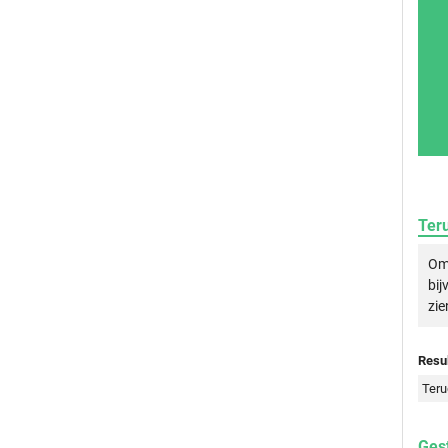
Ter
Om 
bij
zie
Resul
Teru
Gest