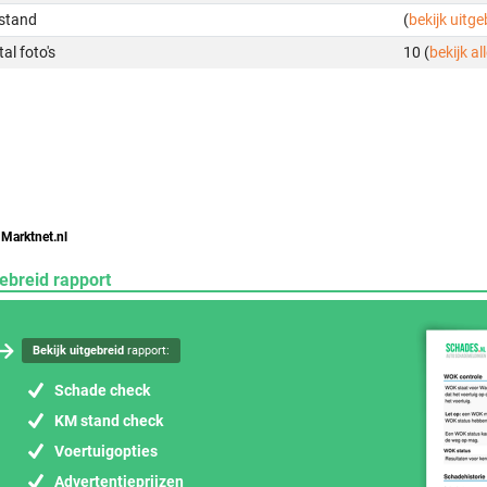
stand
(
bekijk uitg
al foto's
10 (
bekijk all
 Marktnet.nl
ebreid rapport
Bekijk uitgebreid
rapport:
Schade check
KM stand check
Voertuigopties
Advertentieprijzen