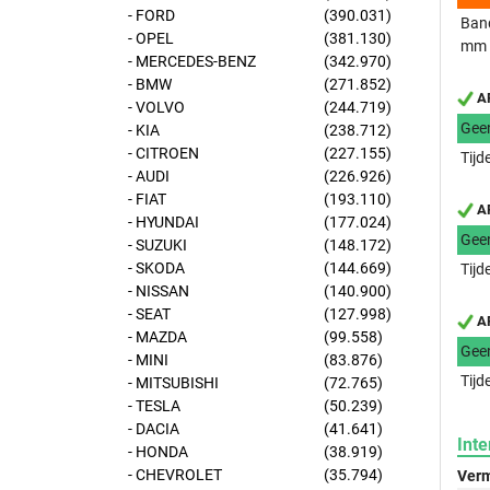
- FORD
(390.031)
Band
- OPEL
(381.130)
mm
- MERCEDES-BENZ
(342.970)
- BMW
(271.852)
AP
- VOLVO
(244.719)
Gee
- KIA
(238.712)
- CITROEN
(227.155)
Tijd
- AUDI
(226.926)
- FIAT
(193.110)
AP
- HYUNDAI
(177.024)
Gee
- SUZUKI
(148.172)
- SKODA
(144.669)
Tijd
- NISSAN
(140.900)
- SEAT
(127.998)
AP
- MAZDA
(99.558)
Gee
- MINI
(83.876)
Tijd
- MITSUBISHI
(72.765)
- TESLA
(50.239)
- DACIA
(41.641)
Inte
- HONDA
(38.919)
- CHEVROLET
(35.794)
Verm