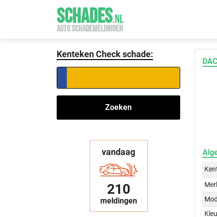
SCHADES
.
NL
AUTO SCHADEMELDINGEN
Kenteken Check schade:
DAC
Zoeken
vandaag
Alg
Ken
Mer
210
Mod
meldingen
Kleu