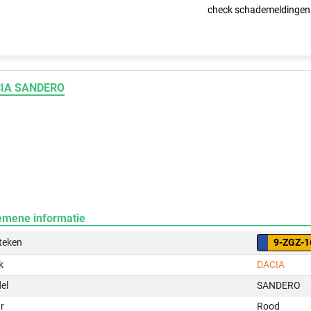
check schademeldingen
IA SANDERO
emene informatie
teken
9-ZGZ-1
k
DACIA
el
SANDERO
r
Rood