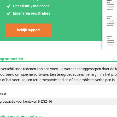
Chassisnr. / meldcode
Eigenaren registraties
bekijk rapport
ugroepacties
verschillende redenen kan een voertuig worden teruggeroepen door de f
voorbeeld om sjoemelsoftware. Een terugroepactie is niet erg mits het pr
n of het voertuig een terugroepactie had en of het probleem verholpen is.
taat
groepactie voor kenteken 9-ZGZ-16
olen voertuig controle