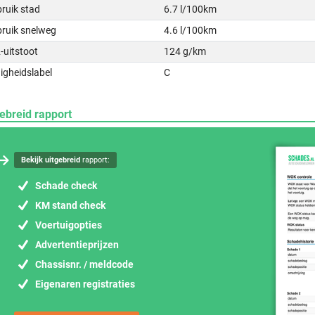
ruik stad
6.7 l/100km
bruik snelweg
4.6 l/100km
-uitstoot
124 g/km
igheidslabel
C
ebreid rapport
Bekijk uitgebreid
rapport:
Schade check
KM stand check
Voertuigopties
Advertentieprijzen
Chassisnr. / meldcode
Eigenaren registraties