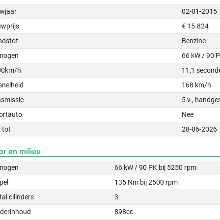
wjaar
02-01-2015
uwprijs
€ 15.824
ndstof
Benzine
mogen
66 kW / 90 
00km/h
11,1 second
snelheid
168 km/h
nsmissie
5 v., handge
ortauto
Nee
 tot
28-06-2026
or en milieu
mogen
66 kW / 90 PK bij 5250 rpm
pel
135 Nm bij 2500 rpm
al cilinders
3
nderinhoud
898cc