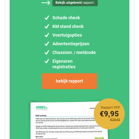
Bekijk uitgebreid
rapport:
Schade check
KM stand check
Voertuigopties
Advertentieprijzen
Chassisnr. / meldcode
Eigenaren
registraties
bekijk rapport
Rapport PDF
€9,95
€29,95