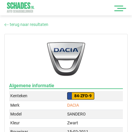
SCHADES
.
NL
AUTO SCHADEMELDINGEN
terug naar resultaten
Algemene informatie
Kenteken
84-ZFD-9
Merk
DACIA
Model
SANDERO
Kleur
Zwart
Bouwjaar
15-02-2011