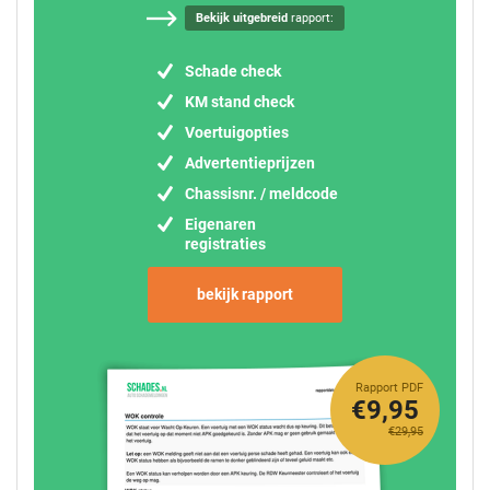
Bekijk uitgebreid
rapport:
Schade check
KM stand check
Voertuigopties
Advertentieprijzen
Chassisnr. / meldcode
Eigenaren
registraties
bekijk rapport
Rapport PDF
€9,95
€29,95