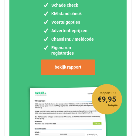
Schade check
KM stand check
Voertuigopties
Advertentieprijzen
Chassisnr. / meldcode
Eigenaren
registraties
bekijk rapport
Rapport PDF
€9,95
€29,95