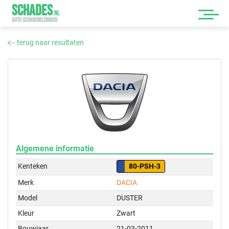
SCHADES
.
NL
AUTO SCHADEMELDINGEN
terug naar resultaten
Algemene informatie
Kenteken
80-PSH-3
Merk
DACIA
Model
DUSTER
Kleur
Zwart
Bouwjaar
21-03-2011