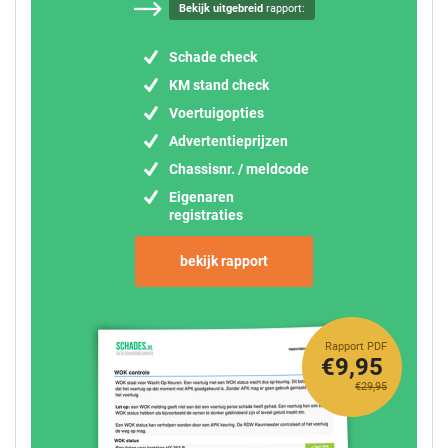
Bekijk uitgebreid
rapport:
Schade check
KM stand check
Voertuigopties
Advertentieprijzen
Chassisnr. / meldcode
Eigenaren
registraties
bekijk rapport
Rapport PDF
€9,95
€29,95