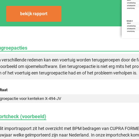
bekijk rapport
ugroepacties
verschillende redenen kan een voertuig worden teruggeroepen door de f
voorbeeld om sjoemelsoftware. Een terugroepactie is niet erg mits het pr
n of het voertuig een terugroepactie had en of het probleem verholpen is.
taat
groepactie voor kenteken X-494-JV
ortcheck (voorbeeld)
 dit importrapport zit het overzicht met BPM bedragen van CUPRA FOR
wjaar welke geïmporteerd zijn naar Nederland. In onze importcheck komt