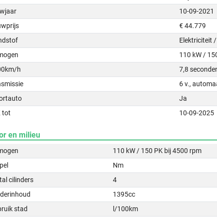
wjaar
10-09-2021
uwprijs
€ 44.779
ndstof
Elektriciteit
mogen
110 kW / 15
00km/h
7,8 seconde
nsmissie
6 v., automa
ortauto
Ja
 tot
10-09-2025
or en milieu
mogen
110 kW / 150 PK bij 4500 rpm
pel
Nm
al cilinders
4
nderinhoud
1395cc
ruik stad
l/100km