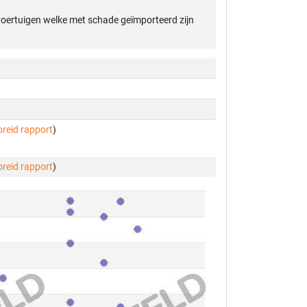
 voertuigen welke met schade geïmporteerd zijn
breid rapport
)
breid rapport
)