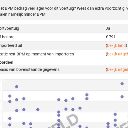
het BPM bedrag veel lager voor dit voertuig? Wees dan extra voorzichtig,
alen namelijk minder BPM.
ortvoertuig
Ja
 bedrag
€ 791
mporteerd uit
(
bekijk land
)
icatie rest-BPM op moment van importeren
(
bekijk uitge
oordeel
basis van bovenstaande gegevens:
(
bekijk uitge