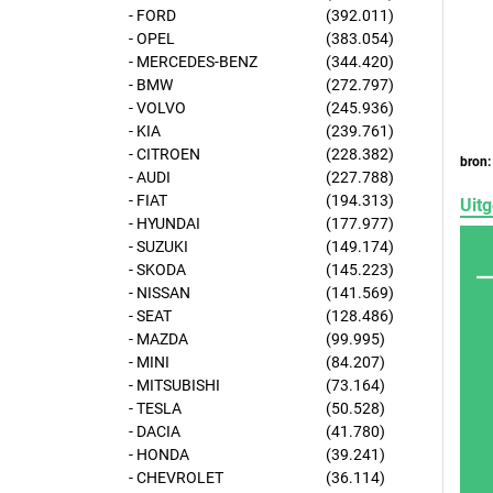
- FORD
(392.011)
- OPEL
(383.054)
- MERCEDES-BENZ
(344.420)
- BMW
(272.797)
- VOLVO
(245.936)
- KIA
(239.761)
- CITROEN
(228.382)
bron:
- AUDI
(227.788)
- FIAT
(194.313)
Uitg
- HYUNDAI
(177.977)
- SUZUKI
(149.174)
- SKODA
(145.223)
- NISSAN
(141.569)
- SEAT
(128.486)
- MAZDA
(99.995)
- MINI
(84.207)
- MITSUBISHI
(73.164)
- TESLA
(50.528)
- DACIA
(41.780)
- HONDA
(39.241)
- CHEVROLET
(36.114)