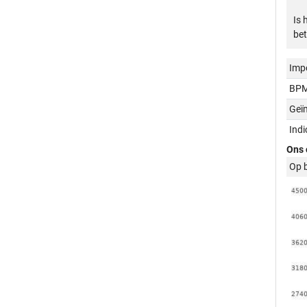
Is 
bet
Imp
BPM
Geï
Ind
Ons 
Op 