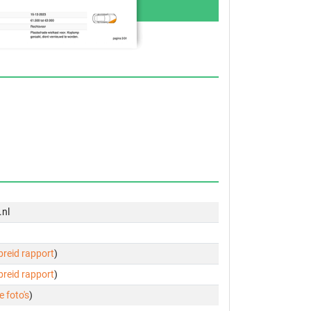
.nl
ebreid rapport
)
ebreid rapport
)
e foto's
)