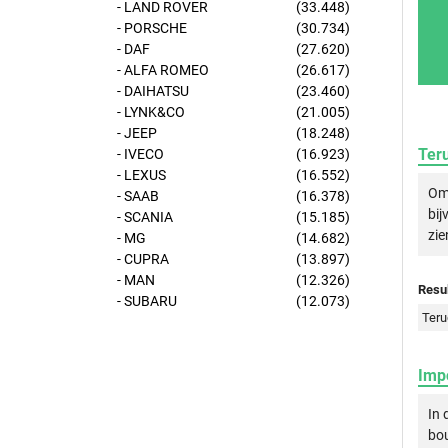
- LAND ROVER
(33.448)
- PORSCHE
(30.734)
- DAF
(27.620)
- ALFA ROMEO
(26.617)
- DAIHATSU
(23.460)
- LYNK&CO
(21.005)
- JEEP
(18.248)
Ter
- IVECO
(16.923)
- LEXUS
(16.552)
Om 
- SAAB
(16.378)
bij
- SCANIA
(15.185)
zie
- MG
(14.682)
- CUPRA
(13.897)
- MAN
(12.326)
Resul
- SUBARU
(12.073)
Teru
Imp
In
bou