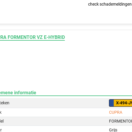
check schademeldingen
RA FORMENTOR VZ E-HYBRID
emene informatie
teken
X-494-J
k
CUPRA
el
FORMENTOR
r
Grijs