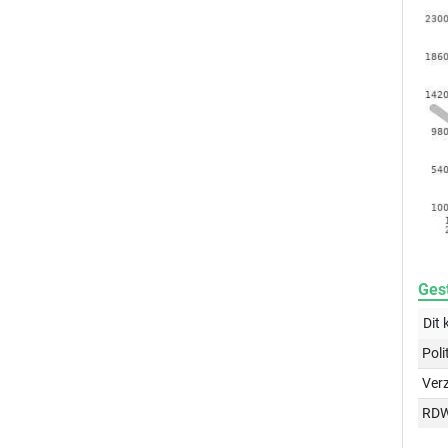
Gest
Dit 
Poli
Ver
RD