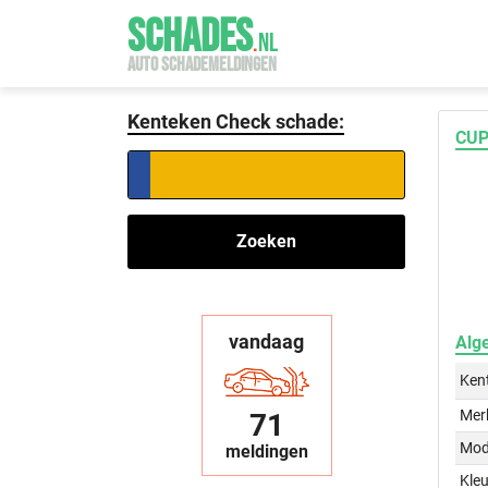
SCHADES
.
NL
AUTO SCHADEMELDINGEN
Kenteken Check schade:
CUP
Zoeken
vandaag
Alg
Ken
Mer
71
Mod
meldingen
Kleu