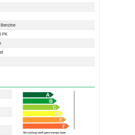
 / Benzine
0 PK
n
at