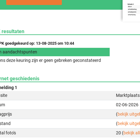
 resultaten
K goedgekeurd op: 13-08-2025 om 10:44
n aandachtspunten
ens deze keuring zijn er geen gebreken geconstateerd
rnet geschiedenis
elding 1
site
Marktplaats
um
02-06-2026
gprijs
(
bekijk uitg
stand
(
bekijk uitg
al foto's
20 (
bekijk all