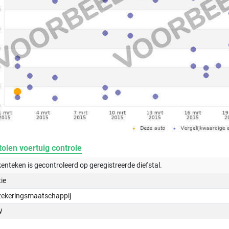
olen voertuig controle
kenteken is gecontroleerd op
geregistreerde
diefstal.
tie
zekeringsmaatschappij
W