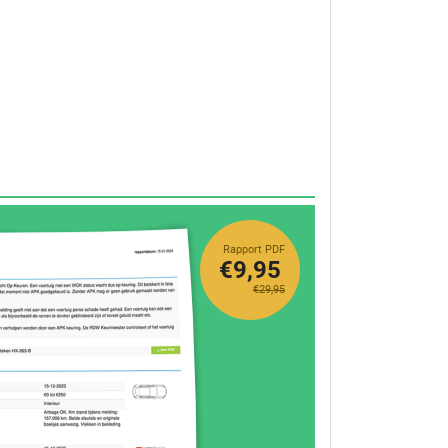
Rapport PDF
€9,95
€29,95