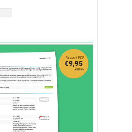
Rapport PDF
€9,95
€29,95