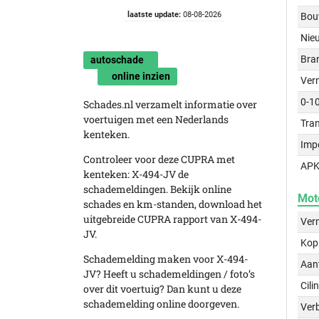
laatste update:
08-08-2026
Bou
Nie
Bra
autoschade
online inzien
Ver
0-1
Schades.nl verzamelt informatie over
voertuigen met een Nederlands
Tra
kenteken.
Imp
Controleer voor deze CUPRA met
APK
kenteken: X-494-JV de
schademeldingen. Bekijk online
Mot
schades en km-standen, download het
uitgebreide CUPRA rapport van X-494-
Ver
JV.
Kop
Schademelding maken voor X-494-
Aant
JV? Heeft u schademeldingen / foto’s
Cili
over dit voertuig? Dan kunt u deze
schademelding online doorgeven.
Verb