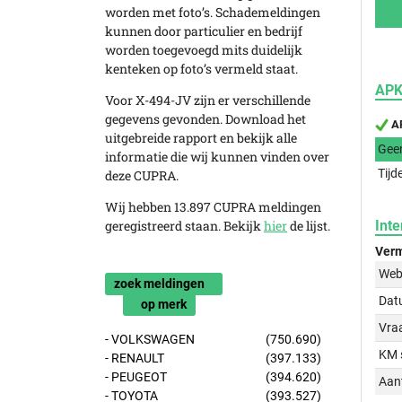
worden met foto’s. Schademeldingen
kunnen door particulier en bedrijf
worden toegevoegd mits duidelijk
kenteken op foto’s vermeld staat.
APK
Voor X-494-JV zijn er verschillende
gegevens gevonden. Download het
AP
uitgebreide rapport en bekijk alle
Gee
informatie die wij kunnen vinden over
Tijd
deze CUPRA.
Wij hebben 13.897 CUPRA meldingen
geregistreerd staan. Bekijk
hier
de lijst.
Inte
Verm
Web
zoek meldingen
Dat
op merk
Vraa
- VOLKSWAGEN
(750.690)
KM 
- RENAULT
(397.133)
- PEUGEOT
(394.620)
Aant
- TOYOTA
(393.527)