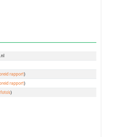
.nl
ebreid rapport
)
ebreid rapport
)
 foto's
)