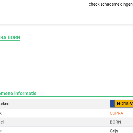
check schademeldingen
RA BORN
emene informatie
teken
N-215-V
k
CUPRA
el
BORN
r
Grijs