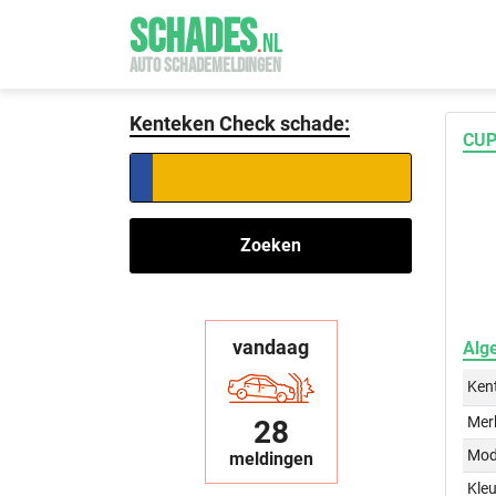
SCHADES
.
NL
AUTO SCHADEMELDINGEN
Kenteken Check schade:
CUP
Zoeken
vandaag
Alg
Ken
Mer
28
Mod
meldingen
Kleu