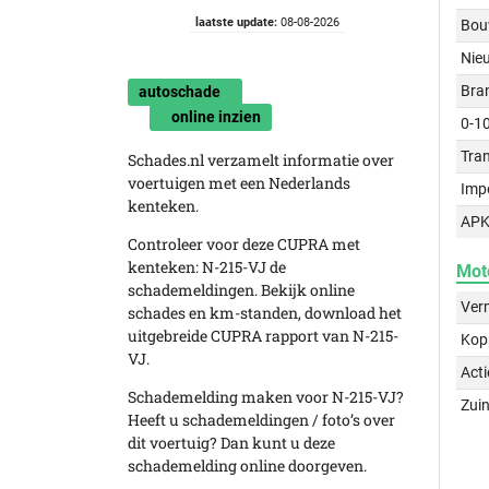
laatste update:
08-08-2026
Bou
Nie
Bra
autoschade
online inzien
0-1
Tra
Schades.nl verzamelt informatie over
voertuigen met een Nederlands
Imp
kenteken.
APK
Controleer voor deze CUPRA met
kenteken: N-215-VJ de
Mot
schademeldingen. Bekijk online
Ver
schades en km-standen, download het
uitgebreide CUPRA rapport van N-215-
Kop
VJ.
Acti
Schademelding maken voor N-215-VJ?
Zuin
Heeft u schademeldingen / foto’s over
dit voertuig? Dan kunt u deze
schademelding online doorgeven.