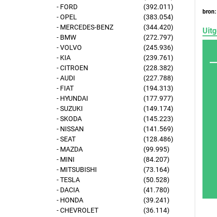
- FORD
(392.011)
bron:
- OPEL
(383.054)
- MERCEDES-BENZ
(344.420)
Uitg
- BMW
(272.797)
- VOLVO
(245.936)
- KIA
(239.761)
- CITROEN
(228.382)
- AUDI
(227.788)
- FIAT
(194.313)
- HYUNDAI
(177.977)
- SUZUKI
(149.174)
- SKODA
(145.223)
- NISSAN
(141.569)
- SEAT
(128.486)
- MAZDA
(99.995)
- MINI
(84.207)
- MITSUBISHI
(73.164)
- TESLA
(50.528)
- DACIA
(41.780)
- HONDA
(39.241)
- CHEVROLET
(36.114)