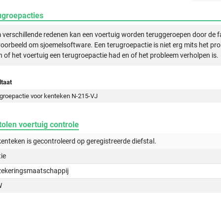
ugroepacties
verschillende redenen kan een voertuig worden teruggeroepen door de f
voorbeeld om sjoemelsoftware. Een terugroepactie is niet erg mits het pr
n of het voertuig een terugroepactie had en of het probleem verholpen is.
taat
groepactie voor kenteken N-215-VJ
olen voertuig controle
kenteken is gecontroleerd op
geregistreerde
diefstal.
tie
zekeringsmaatschappij
W