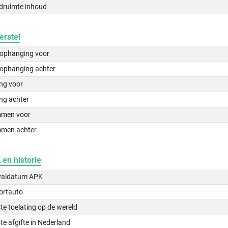
druimte inhoud
erstel
lophanging voor
lophanging achter
ing voor
ng achter
men voor
men achter
en historie
valdatum APK
ortauto
te toelating op de wereld
te afgifte in Nederland