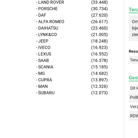
- LAND ROVER
(33.448)
- PORSCHE
(30.734)
Ter
- DAF
(27.620)
Om 
- ALFA ROMEO
(26.617)
bij
- DAIHATSU
(23.460)
zie
- LYNK&CO
(21.005)
- JEEP
(18.248)
- IVECO
(16.923)
Resul
- LEXUS
(16.552)
Teru
- SAAB
(16.378)
- SCANIA
(15.185)
- MG
(14.682)
Gest
- CUPRA
(13.897)
- MAN
(12.326)
Dit 
- SUBARU
(12.073)
Poli
Ver
RD