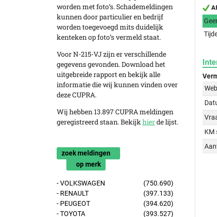
worden met foto’s. Schademeldingen
AP
kunnen door particulier en bedrijf
Gee
worden toegevoegd mits duidelijk
Tijd
kenteken op foto’s vermeld staat.
Voor N-215-VJ zijn er verschillende
Inte
gegevens gevonden. Download het
uitgebreide rapport en bekijk alle
Verm
informatie die wij kunnen vinden over
Web
deze CUPRA.
Dat
Wij hebben 13.897 CUPRA meldingen
Vraa
geregistreerd staan. Bekijk
hier
de lijst.
KM 
Aant
zoek meldingen
op merk
- VOLKSWAGEN
(750.690)
- RENAULT
(397.133)
- PEUGEOT
(394.620)
- TOYOTA
(393.527)