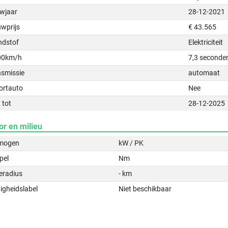
wjaar
28-12-2021
uwprijs
€ 43.565
ndstof
Elektriciteit
00km/h
7,3 seconde
nsmissie
automaat
ortauto
Nee
 tot
28-12-2025
or en milieu
mogen
kW / PK
pel
Nm
eradius
- km
igheidslabel
Niet beschikbaar