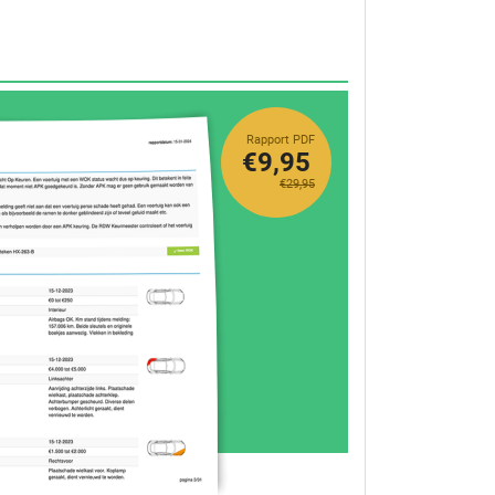
Rapport PDF
€9,95
€29,95