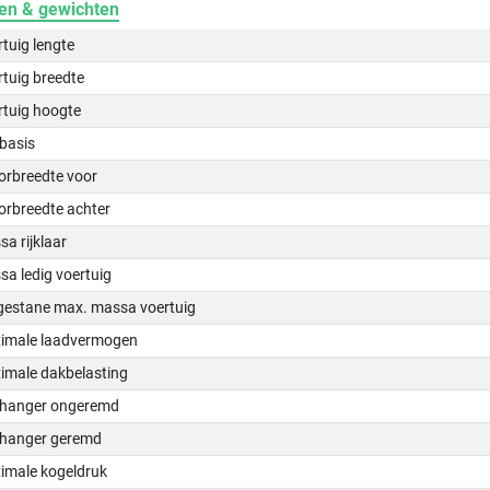
en & gewichten
tuig lengte
tuig breedte
rtuig hoogte
basis
orbreedte voor
orbreedte achter
a rijklaar
a ledig voertuig
gestane max. massa voertuig
imale laadvermogen
imale dakbelasting
hanger ongeremd
hanger geremd
imale kogeldruk