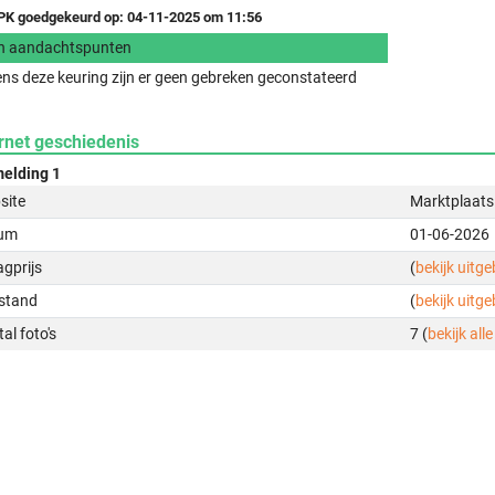
K goedgekeurd op: 04-11-2025 om 11:56
n aandachtspunten
ens deze keuring zijn er geen gebreken geconstateerd
rnet geschiedenis
elding 1
site
Marktplaats
um
01-06-2026
gprijs
(
bekijk uitg
stand
(
bekijk uitg
al foto's
7 (
bekijk alle