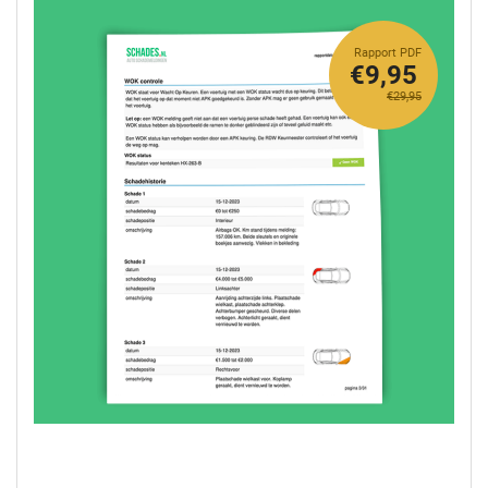
Rapport PDF
€9,95
€29,95