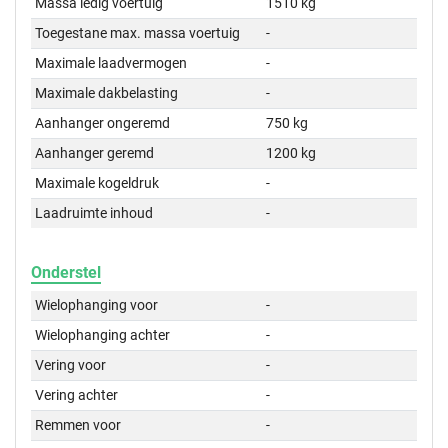
Massa ledig voertuig
1510 kg
Toegestane max. massa voertuig
-
Maximale laadvermogen
-
Maximale dakbelasting
-
Aanhanger ongeremd
750 kg
Aanhanger geremd
1200 kg
Maximale kogeldruk
-
Laadruimte inhoud
-
Onderstel
Wielophanging voor
-
Wielophanging achter
-
Vering voor
-
Vering achter
-
Remmen voor
-