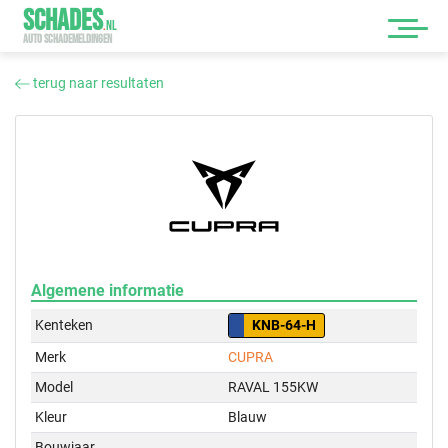
SCHADES
.
NL
AUTO SCHADEMELDINGEN
terug naar resultaten
Algemene informatie
Kenteken
KNB-64-H
Merk
CUPRA
Model
RAVAL 155KW
Kleur
Blauw
Bouwjaar